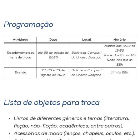
Programação
Atividade
Data
Local
Horário
Manhã: das 7h30 às
11h30
Recebimento dos
até 25 de agosto de
Biblioteca, Campus I
Tarde: das 13h às 17h
itens de troca
2025
da Unoesc Joaçaba
Noite: das 18h às
22h
27, 28 e 29 de
Biblioteca, Campus I
Evento
14h às 22h
agosto de 2025
da Unoesc Joaçaba
Lista de objetos para troca
Livros de diferentes gêneros e temas (literatura,
ficção, não-ficção, acadêmicos, entre outros).
Acessórios de moda (lenços, chapéus, óculos, etc.).