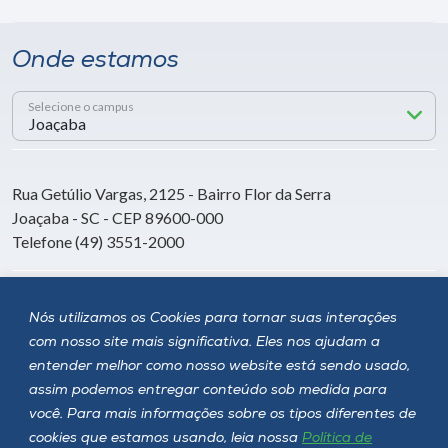
Onde estamos
Selecione o campus
Rua Getúlio Vargas, 2125 - Bairro Flor da Serra
Joaçaba - SC - CEP 89600-000
Telefone (49) 3551-2000
Siga a Unoesc
Nós utilizamos os Cookies para tornar suas interações
com nosso site mais significativa. Eles nos ajudam a
entender melhor como nosso website está sendo usado,
assim podemos entregar conteúdo sob medida para
você. Para mais informações sobre os tipos diferentes de
cookies que estamos usando, leia nossa
Política de