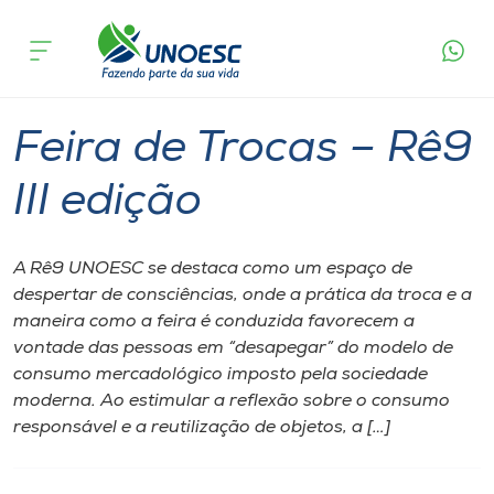
Página inicial
O que acontece
Feira de Trocas – Rê9 III edição
Cursos
Joaçaba
Onde estamos
Feira de Trocas – Rê9
Pesquisa
III edição
Atendimento ao Estudante
A Rê9 UNOESC se destaca como um espaço de
despertar de consciências, onde a prática da troca e a
Portal de Ensino
maneira como a feira é conduzida favorecem a
vontade das pessoas em “desapegar” do modelo de
consumo mercadológico imposto pela sociedade
A
moderna. Ao estimular a reflexão sobre o consumo
Unoesc
responsável e a reutilização de objetos, a […]
Internacionalização