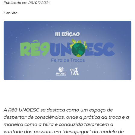
Publicado em 29/07/2024
I.nova
Por Site
Diplomados
Cultura
CPA
Biblioteca
Editora
A Rê9 UNOESC se destaca como um espaço de
despertar de consciências, onde a prática da troca e a
Rádio
maneira como a feira é conduzida favorecem a
vontade das pessoas em "desapegar" do modelo de