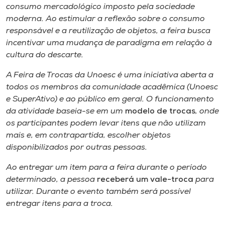
Museu
consumo mercadológico imposto pela sociedade
moderna. Ao estimular a reflexão sobre o consumo
responsável e a reutilização de objetos, a feira busca
Unoesc
incentivar uma mudança de paradigma em relação à
Store
cultura do descarte.
A Feira de Trocas da Unoesc é uma iniciativa aberta a
todos os membros da comunidade acadêmica (Unoesc
Selecione
e SuperAtivo) e ao público em geral. O funcionamento
o idioma
da atividade baseia-se em um
modelo de trocas
, onde
os participantes podem levar itens que não utilizam
mais e, em contrapartida, escolher objetos
disponibilizados por outras pessoas.
A+
A-
Ao entregar um item para a feira durante o período
determinado, a pessoa
receberá um vale-troca
para
utilizar. Durante o evento também será possível
entregar itens para a troca.