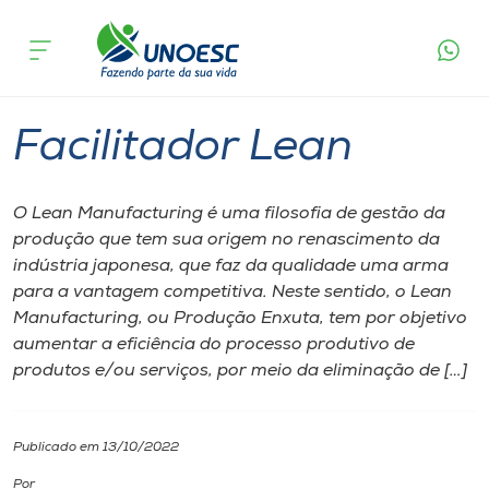
Página inicial
O que acontece
Facilitador Lean
Cursos
Capinzal
Onde estamos
Facilitador Lean
Pesquisa
O Lean Manufacturing é uma filosofia de gestão da
produção que tem sua origem no renascimento da
Atendimento ao Estudante
indústria japonesa, que faz da qualidade uma arma
para a vantagem competitiva. Neste sentido, o Lean
Portal de Ensino
Manufacturing, ou Produção Enxuta, tem por objetivo
aumentar a eficiência do processo produtivo de
produtos e/ou serviços, por meio da eliminação de […]
A
Unoesc
Publicado em 13/10/2022
Internacionalização
Por