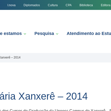
I.nova
Diplomados
Cultura
CPA
Biblioteca
Editora
e estamos
Pesquisa
Atendimento ao Est
Xanxerê – 2014
ária Xanxerê – 2014
as dos Cursos de Graduação da Unoesc Campus de Xanxerê. Pro