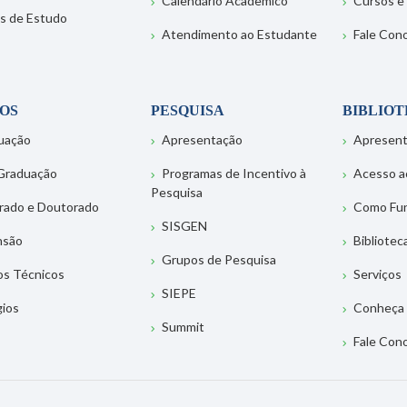
Calendário Acadêmico
Cursos e
s de Estudo
Atendimento ao Estudante
Fale Con
OS
PESQUISA
BIBLIO
uação
Apresentação
Apresen
Graduação
Programas de Incentivo à
Acesso a
Pesquisa
rado e Doutorado
Como Fu
SISGEN
nsão
Bibliotec
Grupos de Pesquisa
os Técnicos
Serviços
SIEPE
gios
Conheça 
Summit
Fale Con