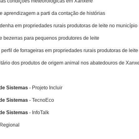
das condições meteorológicas em Xanxerê
e aprendizagem a parti da contação de histórias
rdenha em propriedades rurais produtoras de leite no município
 e bezerras para pequenos produtores de leite
 perfil de forrageiras em propriedades rurais produtoras de lei
nitário dos produtos de origem animal nos abatedouros de Xanx
de Sistemas
- Projeto Incluir
de Sistemas
- TecnoEco
de Sistemas
- InfoTalk
 Regional