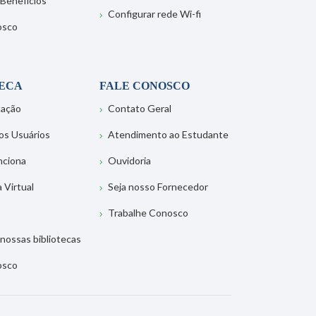
 Benefícios
Configurar rede Wi-fi
osco
TECA
FALE CONOSCO
tação
Contato Geral
os Usuários
Atendimento ao Estudante
nciona
Ouvidoria
a Virtual
Seja nosso Fornecedor
Trabalhe Conosco
nossas bibliotecas
osco