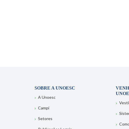
SOBRE A UNOESC
VENH
UNOE
A Unoesc
Vesti
Campi
Sist
Setores
Como