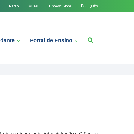
Português
Rádio
Museu
Unoesc Store
udante
Portal de Ensino
jetos disponíveis: Administração e Ciências