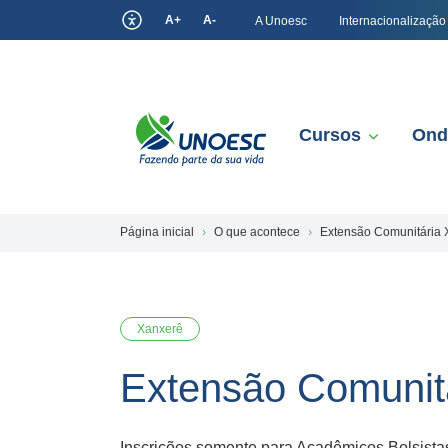
A+
A-
A Unoesc
Internacionalização
Cursos
Ond
Página inicial
O que acontece
Extensão Comunitária 
Xanxerê
Extensão Comunit
Inscrições somente para Acadêmicos Bolsist