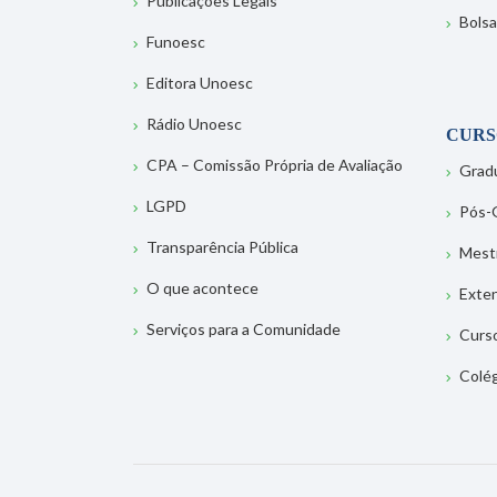
Publicações Legais
Bolsa
Funoesc
Editora Unoesc
Rádio Unoesc
CURS
CPA – Comissão Própria de Avaliação
Grad
LGPD
Pós-
Transparência Pública
Mest
O que acontece
Exte
Serviços para a Comunidade
Curs
Colé