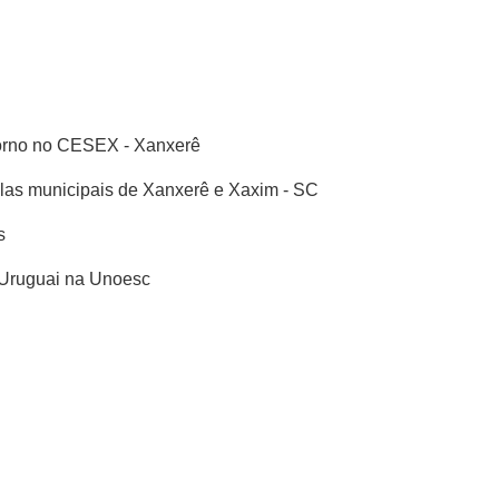
torno no CESEX - Xanxerê
olas municipais de Xanxerê e Xaxim - SC
s
 Uruguai na Unoesc