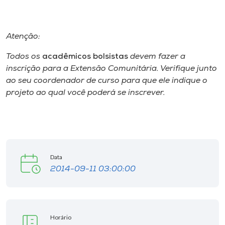
I.nova
Atenção:
Diplomados
Todos os
acadêmicos bolsistas
devem fazer a
inscrição para a Extensão Comunitária. Verifique junto
ao seu coordenador de curso para que ele indique o
Cultura
projeto ao qual você poderá se inscrever.
CPA
Biblioteca
Data
2014-09-11 03:00:00
Editora
Rádio
Horário