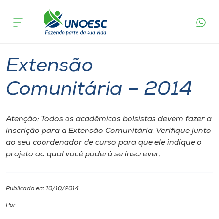
Página inicial
O que acontece
Extensão Comunitária – 2014
Cursos
Xanxerê
Onde estamos
Extensão
Pesquisa
Comunitária – 2014
Atendimento ao Estudante
Atenção: Todos os acadêmicos bolsistas devem fazer a
inscrição para a Extensão Comunitária. Verifique junto
Portal de Ensino
ao seu coordenador de curso para que ele indique o
projeto ao qual você poderá se inscrever.
A
Unoesc
Publicado em 10/10/2014
Por
Internacionalização