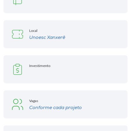
Museu
Unoesc
Store
Local
Unoesc Xanxerê
Selecione
o idioma
Investimento
A+
A-
Vagas
Conforme cada projeto