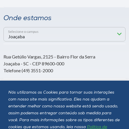
Onde estamos
Selecione o campus
Rua Getúlio Vargas, 2125 - Bairro Flor da Serra
Joaçaba - SC - CEP 89600-000
Telefone (49) 3551-2000
Siga a Unoesc
Nós utilizamos os Cookies para tornar suas interações
com nosso site mais significativa. Eles nos ajudam a
entender melhor como nosso website está sendo usado,
assim podemos entregar conteúdo sob medida para
você. Para mais informações sobre os tipos diferentes de
cookies que estamos usando, leia nossa
Política de