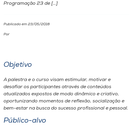
Programação 23 de […]
I.nova
Publicado em 23/05/2018
Diplomados
Por
Cultura
Objetivo
CPA
A palestra e o curso visam estimular, motivar e
Biblioteca
desafiar os participantes através de conteúdos
atualizados expostos de modo dinâmico e criativo,
Editora
oportunizando momentos de reflexão, socialização e
bem-estar na busca do sucesso profissional e pessoal.
Rádio
Público-alvo