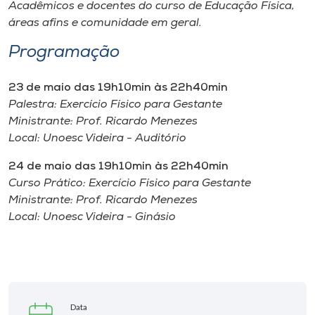
Museu
Acadêmicos e docentes do curso de Educação Física,
áreas afins e comunidade em geral.
Unoesc
Programação
Store
23 de maio das 19h10min às 22h40min
Palestra: Exercício Físico para Gestante
Ministrante: Prof. Ricardo Menezes
Selecione
Local: Unoesc Videira - Auditório
o idioma
24 de maio das 19h10min às 22h40min
Curso Prático: Exercício Físico para Gestante
Ministrante: Prof. Ricardo Menezes
A+
Local: Unoesc Videira - Ginásio
A-
Data