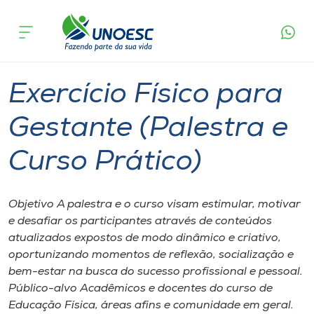
Página
O que
Exercício Físico para Gestante (Palestra e
inicial
acontece
Curso Prático)
Cursos
Videira
Onde estamos
Exercício Físico para
Pesquisa
Gestante (Palestra e
Curso Prático)
Atendimento ao Estudante
Portal de Ensino
Objetivo A palestra e o curso visam estimular, motivar
e desafiar os participantes através de conteúdos
atualizados expostos de modo dinâmico e criativo,
A
oportunizando momentos de reflexão, socialização e
Unoesc
bem-estar na busca do sucesso profissional e pessoal.
Público-alvo Acadêmicos e docentes do curso de
Internacionalização
Educação Física, áreas afins e comunidade em geral.