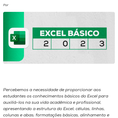
Por
I.nova
Diplomados
Cultura
CPA
Biblioteca
Editora
Percebemos a necessidade de proporcionar aos
estudantes os conhecimentos básicos do Excel para
auxiliá-los na sua vida acadêmica e profissional,
Rádio
apresentando a estrutura do Excel; células, linhas,
colunas e abas; formatações básicas, alinhamento e