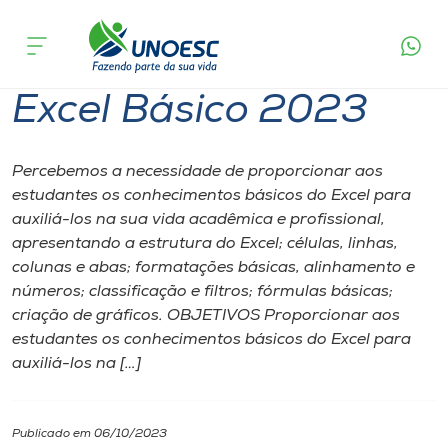
Página inicial
O que acontece
Excel Básico 2023
Cursos
Excel Básico 2023
Onde estamos
Pesquisa
Percebemos a necessidade de proporcionar aos
estudantes os conhecimentos básicos do Excel para
auxiliá-los na sua vida acadêmica e profissional,
Atendimento ao Estudante
apresentando a estrutura do Excel; células, linhas,
colunas e abas; formatações básicas, alinhamento e
Portal de Ensino
números; classificação e filtros; fórmulas básicas;
criação de gráficos. OBJETIVOS Proporcionar aos
estudantes os conhecimentos básicos do Excel para
A
auxiliá-los na […]
Unoesc
Internacionalização
Publicado em 06/10/2023