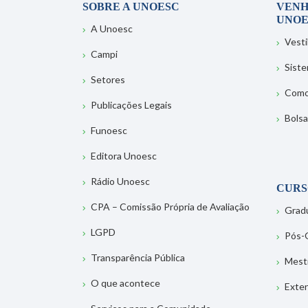
SOBRE A UNOESC
VENH
UNOE
A Unoesc
Vesti
Campi
Sist
Setores
Como
Publicações Legais
Bolsa
Funoesc
Editora Unoesc
Rádio Unoesc
CURS
CPA – Comissão Própria de Avaliação
Grad
LGPD
Pós-
Transparência Pública
Mest
O que acontece
Exte