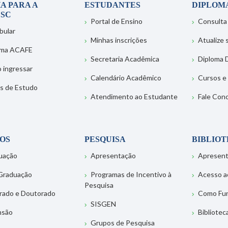
A PARA A
ESTUDANTES
DIPLOM
SC
Portal de Ensino
Consulta
bular
Minhas inscrições
Atualize
ema ACAFE
Secretaria Acadêmica
Diploma D
 ingressar
Calendário Acadêmico
Cursos e
s de Estudo
Atendimento ao Estudante
Fale Con
OS
PESQUISA
BIBLIO
uação
Apresentação
Apresen
Graduação
Programas de Incentivo à
Acesso a
Pesquisa
rado e Doutorado
Como Fu
SISGEN
nsão
Bibliotec
Grupos de Pesquisa