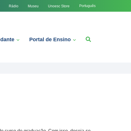
Português
Rádio
Museu
Unoesc Store
udante
Portal de Ensino
do curso de graduação. Com isso, deseja-se