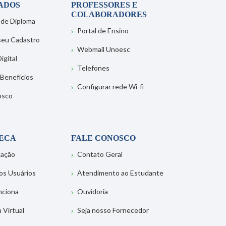
ADOS
PROFESSORES E
COLABORADORES
 de Diploma
Portal de Ensino
 seu Cadastro
Webmail Unoesc
igital
Telefones
 Benefícios
Configurar rede Wi-fi
osco
TECA
FALE CONOSCO
tação
Contato Geral
os Usuários
Atendimento ao Estudante
nciona
Ouvidoria
a Virtual
Seja nosso Fornecedor