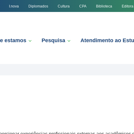
I.nova
Diplomados
Cultura
CPA
Biblioteca
Editora
e estamos
Pesquisa
Atendimento ao Est
porcionar experiências profissionais externas aos acadêmicos 