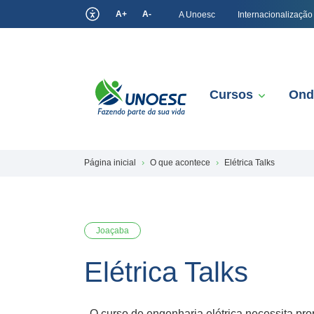
A+
A-
A Unoesc
Internacionalização
Cursos
Ond
Página inicial
O que acontece
Elétrica Talks
Joaçaba
Elétrica Talks
O curso de engenharia elétrica necessita pro