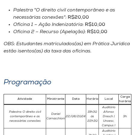
Palestra "O direito civil contemporâneo e as
necessárias conexões":
R$20,00
Oficina 1 – Ação Indenizatória:
R$10,00
Oficina 2 – Recurso (Apelação):
R$10,00
OBS: Estudantes matriculados(as) em Prática Jurídica
estão isentos(as) da taxa das oficinas.
Programação
Carga
Atividade
Ministrante
Data
Horário
Local
horária
Auditório
Palestra: O direito civil
19h30
Afonso
Daniel
contemporâneo e as
22/08/2024
às
Dresch |
3h
Carnacchioni
necessárias conexões
22h30
Unoesc,
Campus I
Auditório