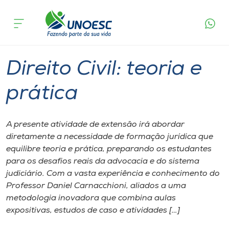
Página inicial
O que acontece
Direito Civil: teoria e prática
Cursos
Joaçaba
Onde estamos
Direito Civil: teoria e
Pesquisa
prática
Atendimento ao Estudante
A presente atividade de extensão irá abordar
diretamente a necessidade de formação jurídica que
Portal de Ensino
equilibre teoria e prática, preparando os estudantes
para os desafios reais da advocacia e do sistema
judiciário. Com a vasta experiência e conhecimento do
A
Professor Daniel Carnacchioni, aliados a uma
Unoesc
metodologia inovadora que combina aulas
expositivas, estudos de caso e atividades […]
Internacionalização