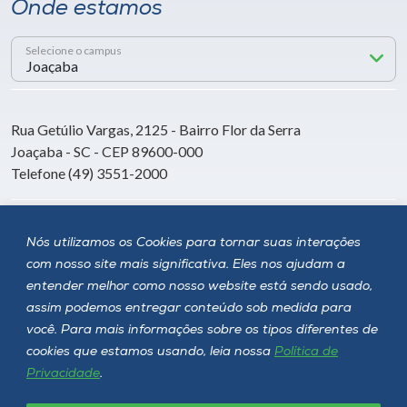
Onde estamos
Selecione o campus
Rua Getúlio Vargas, 2125 - Bairro Flor da Serra
Joaçaba - SC - CEP 89600-000
Telefone (49) 3551-2000
Siga a Unoesc
Nós utilizamos os Cookies para tornar suas interações
com nosso site mais significativa. Eles nos ajudam a
entender melhor como nosso website está sendo usado,
assim podemos entregar conteúdo sob medida para
você. Para mais informações sobre os tipos diferentes de
cookies que estamos usando, leia nossa
Política de
Privacidade
.