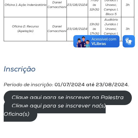
7h30
Jurídico |
Daniel
Oficina 1: Ação Indenizatória
23/08/2024
às
Unoesc,
3h
Carnacchioni
10h30
Campus I,
Bloco 5
Auditório
13h30
Jurídico |
Oficina 2: Recurso
Daniel
23/08/2024
às
Unoesc,
3h
(Apelação)
Carnacchioni
17h30
Campus I,
Bloco 5
Inscrição
Período de inscrição:
01/07/2024 até 23/08/2024.
Clique aqui para se inscrever na Palestra
Clique aqui para se inscrever na(s)
Oficina(s)