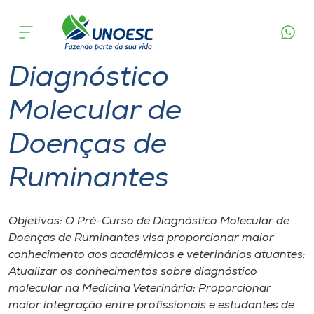
Página
O que
Diagnóstico Molecular de Doenças de
inicial
acontece
Ruminantes
Cursos
Diagnóstico
Onde estamos
Molecular de
Pesquisa
Doenças de
Atendimento ao Estudante
Ruminantes
Portal de Ensino
Objetivos: O Pré-Curso de Diagnóstico Molecular de
Doenças de Ruminantes visa proporcionar maior
A
conhecimento aos acadêmicos e veterinários atuantes;
Unoesc
Atualizar os conhecimentos sobre diagnóstico
molecular na Medicina Veterinária; Proporcionar
Internacionalização
maior integração entre profissionais e estudantes de