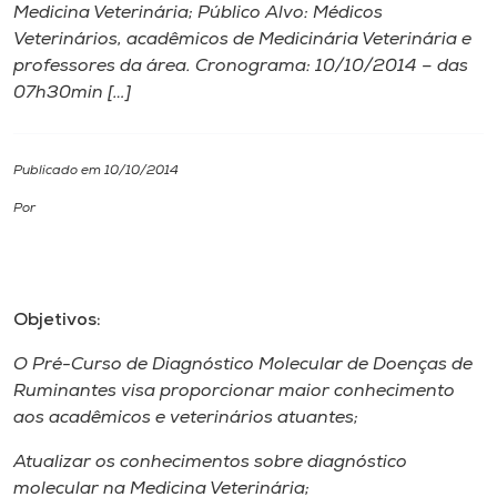
Medicina Veterinária; Público Alvo: Médicos
Veterinários, acadêmicos de Medicinária Veterinária e
I.nova
professores da área. Cronograma: 10/10/2014 – das
07h30min […]
Diplomados
Publicado em 10/10/2014
Cultura
Por
CPA
Biblioteca
Objetivos:
O Pré-Curso de Diagnóstico Molecular de Doenças de
Editora
Ruminantes visa proporcionar maior conhecimento
aos acadêmicos e veterinários atuantes;
Rádio
Atualizar os conhecimentos sobre diagnóstico
molecular na Medicina Veterinária;