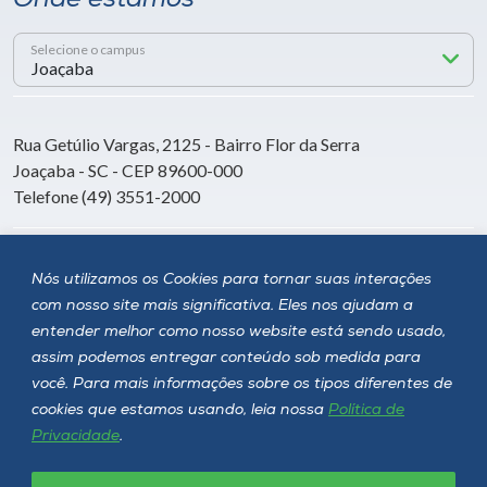
Onde estamos
Selecione o campus
Rua Getúlio Vargas, 2125 - Bairro Flor da Serra
Joaçaba - SC - CEP 89600-000
Telefone (49) 3551-2000
Siga a Unoesc
Nós utilizamos os Cookies para tornar suas interações
com nosso site mais significativa. Eles nos ajudam a
entender melhor como nosso website está sendo usado,
assim podemos entregar conteúdo sob medida para
você. Para mais informações sobre os tipos diferentes de
cookies que estamos usando, leia nossa
Política de
Privacidade
.