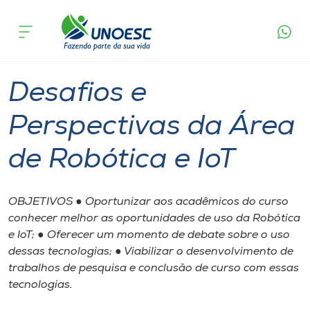
Página
O que
Desafios e Perspectivas da Área de
inicial
acontece
Robótica e IoT
Cursos
São Miguel do Oeste
Onde estamos
Desafios e
Pesquisa
Perspectivas da Área
de Robótica e IoT
Atendimento ao Estudante
Portal de Ensino
OBJETIVOS ● Oportunizar aos acadêmicos do curso
conhecer melhor as oportunidades de uso da Robótica
e IoT; ● Oferecer um momento de debate sobre o uso
A
dessas tecnologias; ● Viabilizar o desenvolvimento de
Unoesc
trabalhos de pesquisa e conclusão de curso com essas
tecnologias.
Internacionalização