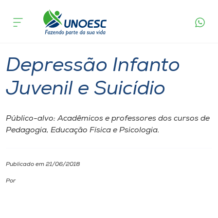
Página inicial
O que acontece
Depressão Infanto Juvenil e Suicídio
Cursos
São Miguel do Oeste
Onde estamos
Depressão Infanto
Pesquisa
Juvenil e Suicídio
Atendimento ao Estudante
Público-alvo: Acadêmicos e professores dos cursos de
Pedagogia, Educação Física e Psicologia.
Portal de Ensino
Publicado em 21/06/2018
A
Unoesc
Por
Internacionalização