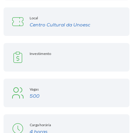
Museu
Local
Unoesc
Centro Cultural da Unoesc
Store
Investimento
Selecione
o idioma
A+
Vagas
A-
500
Carga horária
4 horas