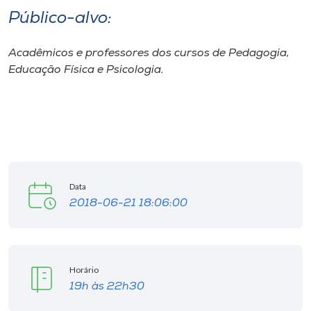
Público-alvo:
I.nova
Acadêmicos e professores dos cursos de Pedagogia,
Educação Física e Psicologia.
Diplomados
Cultura
CPA
Data
Biblioteca
2018-06-21 18:06:00
Editora
Horário
Rádio
19h às 22h30