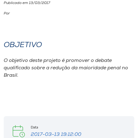
Publicado em 13/03/2017
I.nova
Por
Diplomados
OBJETIVO
Cultura
O objetivo deste projeto é promover o debate
CPA
qualificado sobre a redução da maioridade penal no
Brasil.
Biblioteca
Editora
Rádio
Data
2017-03-13 19:12:00