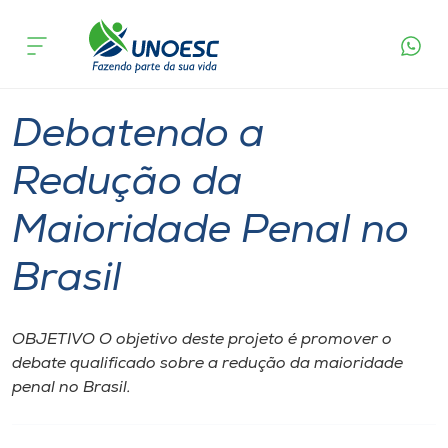
Página
O que
Debatendo a Redução da Maioridade
inicial
acontece
Penal no Brasil
Cursos
Pinhalzinho
Onde estamos
Debatendo a
Pesquisa
Redução da
Maioridade Penal no
Atendimento ao Estudante
Brasil
Portal de Ensino
OBJETIVO O objetivo deste projeto é promover o
A
debate qualificado sobre a redução da maioridade
Unoesc
penal no Brasil.
Internacionalização