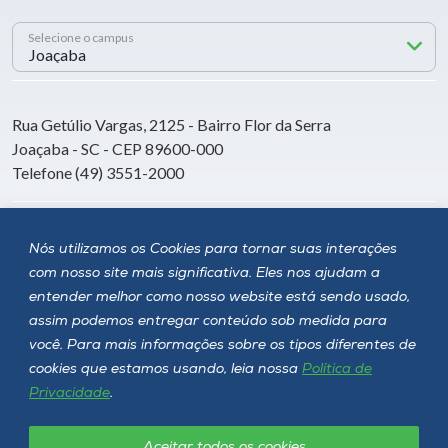
Selecione o campus
Rua Getúlio Vargas, 2125 - Bairro Flor da Serra
Joaçaba - SC - CEP 89600-000
Telefone (49) 3551-2000
Siga a Unoesc
Nós utilizamos os Cookies para tornar suas interações
com nosso site mais significativa. Eles nos ajudam a
entender melhor como nosso website está sendo usado,
assim podemos entregar conteúdo sob medida para
você. Para mais informações sobre os tipos diferentes de
cookies que estamos usando, leia nossa
Política de
Privacidade
.
Aceitar todos os cookies