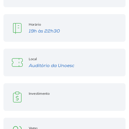
Museu
Unoesc
Horário
Store
19h às 22h30
Selecione
Local
o idioma
Auditório da Unoesc
A+
A-
Investimento
Vagas