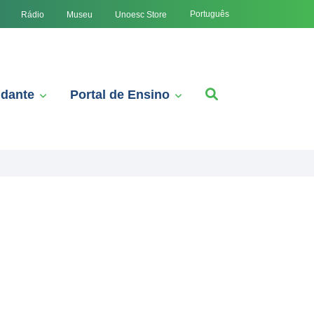
Português
Rádio
Museu
Unoesc Store
udante
Portal de Ensino