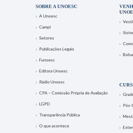
SOBRE A UNOESC
VENH
UNOE
A Unoesc
Vesti
Campi
Sist
Setores
Como
Publicações Legais
Bolsa
Funoesc
Editora Unoesc
Rádio Unoesc
CURS
CPA – Comissão Própria de Avaliação
Grad
LGPD
Pós-
Transparência Pública
Mest
O que acontece
Exte