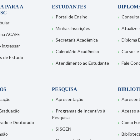
A PARA A
ESTUDANTES
DIPLOM
SC
Portal de Ensino
Consulta
bular
Minhas inscrições
Atualize
ema ACAFE
Secretaria Acadêmica
Diploma D
 ingressar
Calendário Acadêmico
Cursos e
s de Estudo
Atendimento ao Estudante
Fale Con
OS
PESQUISA
BIBLIO
uação
Apresentação
Apresen
Graduação
Programas de Incentivo à
Acesso a
Pesquisa
rado e Doutorado
Como Fu
SISGEN
nsão
Bibliotec