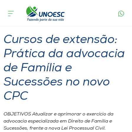
Página
O que
Cursos de extensão: Prática da advocacia de
inicial
acontece
Família e Sucessões no novo CPC
Cursos
Pinhalzinho
Onde estamos
Cursos de extensão:
Pesquisa
Prática da advocacia
de Família e
Atendimento ao Estudante
Sucessões no novo
Portal de Ensino
CPC
A
Unoesc
OBJETIVOS Atualizar e aprimorar o exercício da
advocacia especializada em Direito de Família e
Internacionalização
Sucessões, frente a nova Lei Processual Civil.