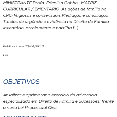
MINISTRANTE Profa. Edenilza Gobbo MATRIZ
CURRICULAR / EMENTÁRIO As ações de família no
I.nova
CPC: litigiosas e consensuais Mediação e conciliação
Tutelas de urgência e evidência no Direito de Família
Diplomados
Inventário, arrolamento e partilha […]
Cultura
Publicado em 30/04/2016
Por
CPA
Biblioteca
OBJETIVOS
Editora
Atualizar e aprimorar o exercício da advocacia
especializada em Direito de Família e Sucessões, frente
Rádio
a nova Lei Processual Civil.