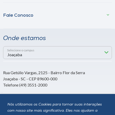
Fale Conosco
Onde estamos
Selecione o campus
Rua Getúlio Vargas, 2125 - Bairro Flor da Serra
Joaçaba - SC - CEP 89600-000
Telefone (49) 3551-2000
Siga a Unoesc
Nós utilizamos os Cookies para tornar suas interações
com nosso site mais significativa. Eles nos ajudam a