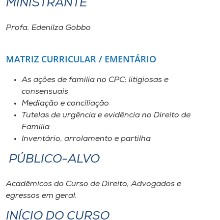
MINISTRANTE
Museu
Profa. Edenilza Gobbo
Unoesc
Store
MATRIZ CURRICULAR / EMENTÁRIO
As ações de família no CPC: litigiosas e
consensuais
Selecione
o idioma
Mediação e conciliação
Tutelas de urgência e evidência no Direito de
Família
Inventário, arrolamento e partilha
A+
A-
PÚBLICO-ALVO
Acadêmicos do Curso de Direito, Advogados e
egressos em geral.
INÍCIO DO CURSO