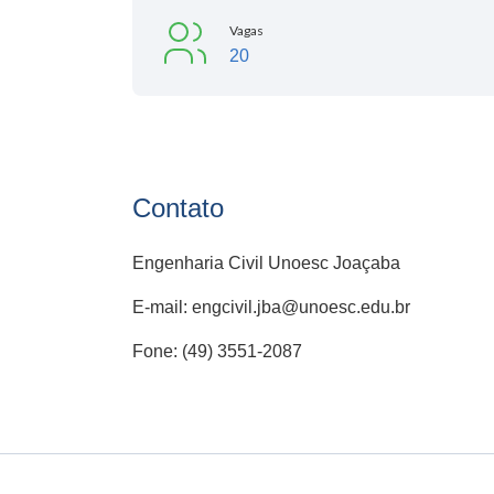
Vagas
20
Contato
Engenharia Civil Unoesc Joaçaba
E-mail: engcivil.jba@unoesc.edu.br
Fone: (49) 3551-2087