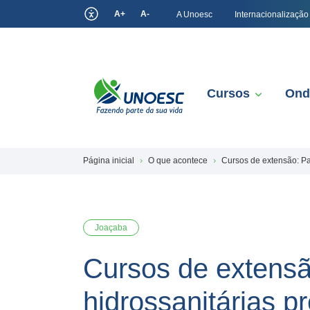
A+
A-
A Unoesc
Internacionalização
Cursos
Ond
Página inicial
O que acontece
Cursos de extensão: Pat
Joaçaba
Cursos de extensão
hidrossanitárias pr