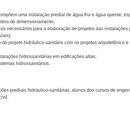
ompõem uma instalação predial de água fria e água quente, esgo
metros de dimensionamento;
cos necessários para a elaboração de projetos das instalações p
iais);
do projeto hidráulico-sanitário com os projetos arquitetônico e 
alações hidrossanitárias em edificações altas;
istemas hidrossanitários.
ações prediais hidráulico-sanitárias, alunos dos cursos de engen
ivil.