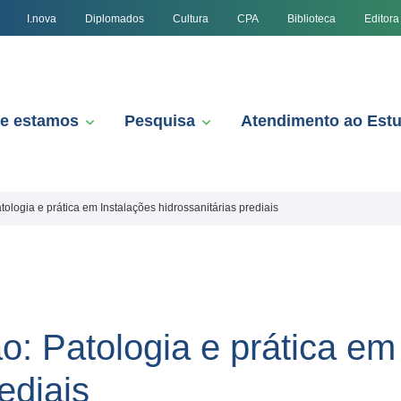
I.nova
Diplomados
Cultura
CPA
Biblioteca
Editora
e estamos
Pesquisa
Atendimento ao Est
ologia e prática em Instalações hidrossanitárias prediais
: Patologia e prática em
ediais