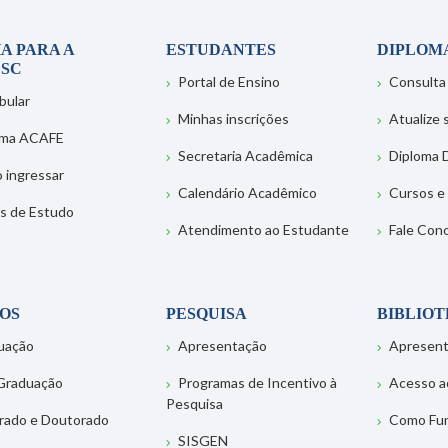
A PARA A
ESTUDANTES
DIPLOM
SC
Portal de Ensino
Consulta
bular
Minhas inscrições
Atualize
ema ACAFE
Secretaria Acadêmica
Diploma D
 ingressar
Calendário Acadêmico
Cursos e
s de Estudo
Atendimento ao Estudante
Fale Con
OS
PESQUISA
BIBLIO
uação
Apresentação
Apresen
Graduação
Programas de Incentivo à
Acesso a
Pesquisa
rado e Doutorado
Como Fu
SISGEN