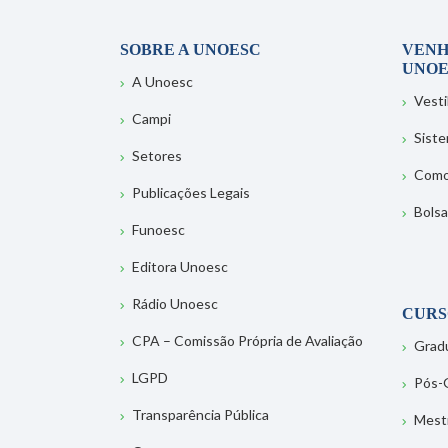
SOBRE A UNOESC
VENH
UNOE
A Unoesc
Vesti
Campi
Sist
Setores
Como
Publicações Legais
Bolsa
Funoesc
Editora Unoesc
Rádio Unoesc
CURS
CPA – Comissão Própria de Avaliação
Grad
LGPD
Pós-
Transparência Pública
Mest