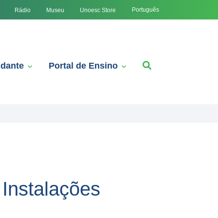
Português
Rádio
Museu
Unoesc Store
udante
Portal de Ensino
 Instalações