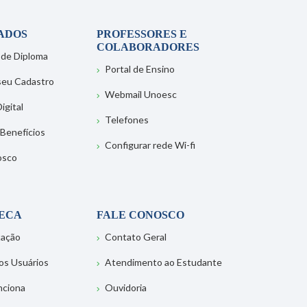
ADOS
PROFESSORES E
COLABORADORES
 de Diploma
Portal de Ensino
 seu Cadastro
Webmail Unoesc
igital
Telefones
 Benefícios
Configurar rede Wi-fi
osco
TECA
FALE CONOSCO
tação
Contato Geral
os Usuários
Atendimento ao Estudante
nciona
Ouvidoria