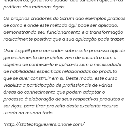
financeiros, governo e saúde, que também aplicam as
Museu
práticas dos métodos ágeis.
Os próprios criadores do Scrum dão exemplos práticos
Unoesc
de como e onde este método ágil pode ser aplicado,
Store
demonstrando seu funcionamento e a transformação
radicalmente positiva que a sua aplicação pode trazer.
Usar Lego® para aprender sobre este processo ágil de
Selecione
gerenciamento de projetos vem de encontro com o
o idioma
objetivo de conhecê-lo e aplicá-lo sem a necessidade
de habilidades específicas relacionadas ao produto
que se quer construir em si. Deste modo, este curso
A+
viabiliza a participação de profissionais de várias
A-
áreas do conhecimento que podem adaptar o
processo à elaboração de seus respectivos produtos e
serviços, para tirar proveito deste excelente recurso
usado no mundo todo.
*http://stateofagile.versionone.com/