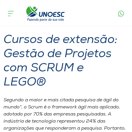
Página
O que
Cursos de extensão: Gestão de Projetos com
inicial
acontece
SCRUM e LEGO®
Cursos
Joaçaba
Onde estamos
Cursos de extensão:
Pesquisa
Gestão de Projetos
com SCRUM e
Atendimento ao Estudante
LEGO®
Portal de Ensino
Segundo a maior e mais citada pesquisa de ágil do
A
mundo*, o Scrum é o framework ágil mais aplicado,
Unoesc
adotado por 70% das empresas pesquisadas. A
indústria de tecnologia representou 24% das
Internacionalização
organizações que responderam a pesquisa. Portanto,