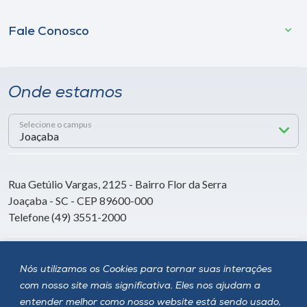
Fale Conosco
Onde estamos
Selecione o campus
Rua Getúlio Vargas, 2125 - Bairro Flor da Serra
Joaçaba - SC - CEP 89600-000
Telefone (49) 3551-2000
Siga a Unoesc
Nós utilizamos os Cookies para tornar suas interações
com nosso site mais significativa. Eles nos ajudam a
entender melhor como nosso website está sendo usado,