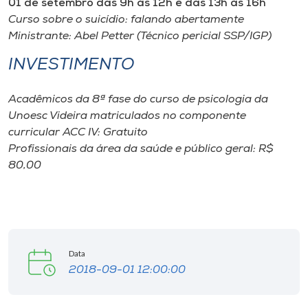
01 de setembro das 9h às 12h e das 13h às 16h
Museu
Curso sobre o suicídio: falando abertamente
Ministrante: Abel Petter (Técnico pericial SSP/IGP)
Unoesc
INVESTIMENTO
Store
Acadêmicos da 8ª fase do curso de psicologia da
Unoesc Videira matriculados no componente
Selecione
curricular ACC IV: Gratuito
o idioma
Profissionais da área da saúde e público geral: R$
80,00
A+
A-
Data
2018-09-01 12:00:00