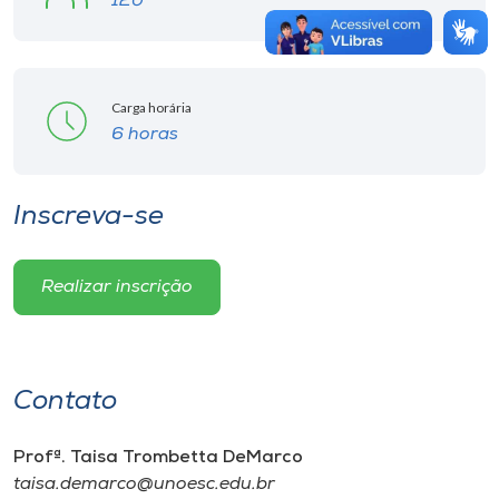
120
Carga horária
6 horas
Inscreva-se
Realizar inscrição
Contato
Profª. Taisa Trombetta DeMarco
taisa.demarco@unoesc.edu.br