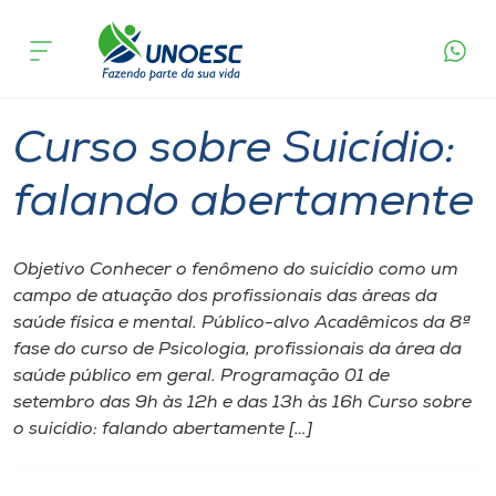
Página
O que
Curso sobre Suicídio: falando
inicial
acontece
abertamente
Cursos
Videira
Onde estamos
Curso sobre Suicídio:
Pesquisa
falando abertamente
Atendimento ao Estudante
Objetivo Conhecer o fenômeno do suicídio como um
campo de atuação dos profissionais das áreas da
Portal de Ensino
saúde física e mental. Público-alvo Acadêmicos da 8ª
fase do curso de Psicologia, profissionais da área da
saúde público em geral. Programação 01 de
A
setembro das 9h às 12h e das 13h às 16h Curso sobre
Unoesc
o suicídio: falando abertamente […]
Internacionalização