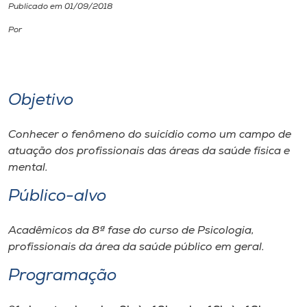
Publicado em 01/09/2018
I.nova
Por
Diplomados
Objetivo
Cultura
Conhecer o fenômeno do suicídio como um campo de
CPA
atuação dos profissionais das áreas da saúde física e
mental.
Biblioteca
Público-alvo
Acadêmicos da 8ª fase do curso de Psicologia,
Editora
profissionais da área da saúde público em geral.
Rádio
Programação