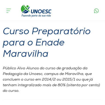
Página
O que
Curso Preparatório para o Enade
inicial
acontece
Maravilha
Cursos
Maravilha
Onde estamos
Curso Preparatório
Pesquisa
para o Enade
Maravilha
Atendimento ao Estudante
Portal de Ensino
Público Alvo Alunos do curso de graduação da
Pedagogia da Unoesc, campus de Maravilha, que
concluem o curso em 2014/2 ou 2015/1 ou que já
A
tenham integralizado mais de 80% (oitenta por cento)
Unoesc
do curso.
Internacionalização