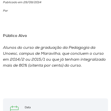
Publicado em 29/09/2014
I.nova
Por
Diplomados
Público Alvo
Cultura
Alunos do curso de graduação da Pedagogia da
Unoesc, campus de Maravilha, que concluem o curso
CPA
em 2014/2 ou 2015/1 ou que já tenham integralizado
mais de 80% (oitenta por cento) do curso.
Biblioteca
Editora
Rádio
Data