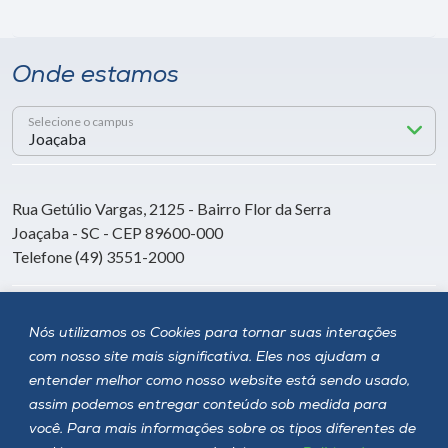
Onde estamos
Selecione o campus
Rua Getúlio Vargas, 2125 - Bairro Flor da Serra
Joaçaba - SC - CEP 89600-000
Telefone (49) 3551-2000
Siga a Unoesc
Nós utilizamos os Cookies para tornar suas interações
com nosso site mais significativa. Eles nos ajudam a
entender melhor como nosso website está sendo usado,
assim podemos entregar conteúdo sob medida para
você. Para mais informações sobre os tipos diferentes de