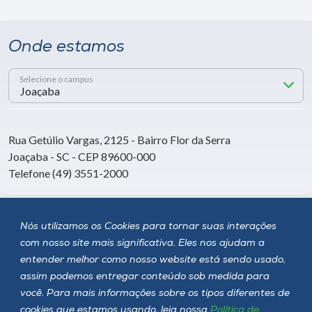
Onde estamos
Selecione o campus
Rua Getúlio Vargas, 2125 - Bairro Flor da Serra
Joaçaba - SC - CEP 89600-000
Telefone (49) 3551-2000
Siga a Unoesc
Nós utilizamos os Cookies para tornar suas interações
com nosso site mais significativa. Eles nos ajudam a
entender melhor como nosso website está sendo usado,
assim podemos entregar conteúdo sob medida para
você. Para mais informações sobre os tipos diferentes de
cookies que estamos usando, leia nossa
Política de