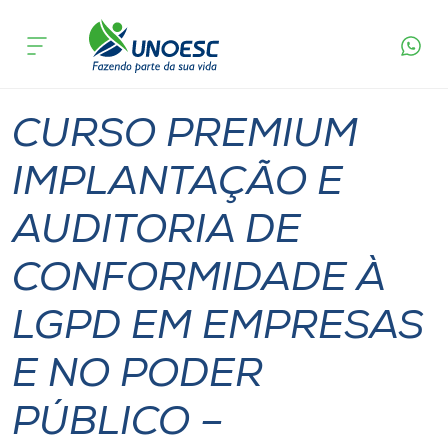
Página
O que
CURSO PREMIUM IMPLANTAÇÃO E AUDITORIA
inicial
acontece
DE CONFORMIDADE À LGPD EM EMPRESAS E
Cursos
NO PODER PÚBLICO – PRESENCIAL
Xanxerê
Onde estamos
CURSO PREMIUM
Pesquisa
IMPLANTAÇÃO E
AUDITORIA DE
Atendimento ao Estudante
CONFORMIDADE À
Portal de Ensino
LGPD EM EMPRESAS
A
E NO PODER
Unoesc
PÚBLICO –
Internacionalização