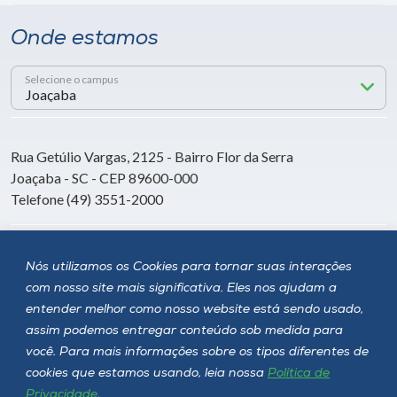
Onde estamos
Selecione o campus
Rua Getúlio Vargas, 2125 - Bairro Flor da Serra
Joaçaba - SC - CEP 89600-000
Telefone (49) 3551-2000
Siga a Unoesc
Nós utilizamos os Cookies para tornar suas interações
com nosso site mais significativa. Eles nos ajudam a
entender melhor como nosso website está sendo usado,
assim podemos entregar conteúdo sob medida para
você. Para mais informações sobre os tipos diferentes de
cookies que estamos usando, leia nossa
Política de
Privacidade
.