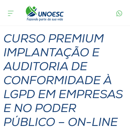
Página
O que
CURSO PREMIUM IMPLANTAÇÃO E AUDITORIA
inicial
acontece
DE CONFORMIDADE À LGPD EM EMPRESAS E
Cursos
NO PODER PÚBLICO – ON-LINE
Xanxerê
Onde estamos
CURSO PREMIUM
Pesquisa
IMPLANTAÇÃO E
AUDITORIA DE
Atendimento ao Estudante
CONFORMIDADE À
Portal de Ensino
LGPD EM EMPRESAS
A
E NO PODER
Unoesc
PÚBLICO – ON-LINE
Internacionalização