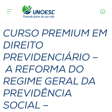
Página
O que
CURSO PREMIUM EM DIREITO
inicial
acontece
PREVIDENCIÁRIO – A REFORMA DO REGIME
Cursos
GERAL DA PREVIDÊNCIA SOCIAL – PRESENCIAL
Xanxerê
Onde estamos
CURSO PREMIUM EM
Pesquisa
DIREITO
PREVIDENCIÁRIO –
Atendimento ao Estudante
A REFORMA DO
Portal de Ensino
REGIME GERAL DA
A
PREVIDÊNCIA
Unoesc
SOCIAL –
Internacionalização