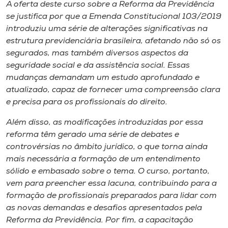
Museu
A oferta deste curso sobre a Reforma da Previdência
se justifica por que a Emenda Constitucional 103/2019
introduziu uma série de alterações significativas na
Unoesc
estrutura previdenciária brasileira, afetando não só os
Store
segurados, mas também diversos aspectos da
seguridade social e da assistência social. Essas
mudanças demandam um estudo aprofundado e
atualizado, capaz de fornecer uma compreensão clara
Selecione
e precisa para os profissionais do direito.
o idioma
Além disso, as modificações introduzidas por essa
reforma têm gerado uma série de debates e
controvérsias no âmbito jurídico, o que torna ainda
A+
mais necessária a formação de um entendimento
A-
sólido e embasado sobre o tema. O curso, portanto,
vem para preencher essa lacuna, contribuindo para a
formação de profissionais preparados para lidar com
as novas demandas e desafios apresentados pela
Reforma da Previdência. Por fim, a capacitação