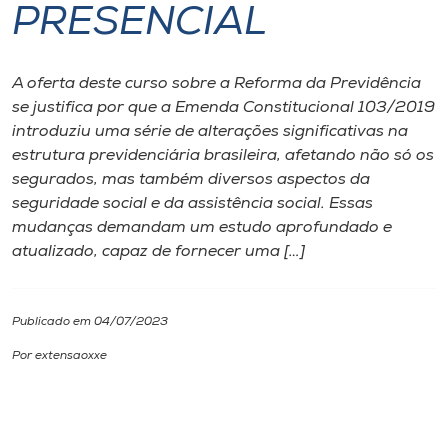
PRESENCIAL
I.nova
A oferta deste curso sobre a Reforma da Previdência
Diplomados
se justifica por que a Emenda Constitucional 103/2019
introduziu uma série de alterações significativas na
estrutura previdenciária brasileira, afetando não só os
Cultura
segurados, mas também diversos aspectos da
seguridade social e da assistência social. Essas
CPA
mudanças demandam um estudo aprofundado e
atualizado, capaz de fornecer uma […]
Biblioteca
Publicado em 04/07/2023
Editora
Por extensaoxxe
Rádio