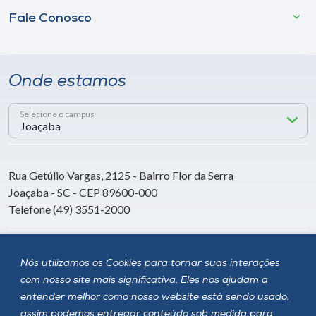
Fale Conosco
Onde estamos
Selecione o campus
Rua Getúlio Vargas, 2125 - Bairro Flor da Serra
Joaçaba - SC - CEP 89600-000
Telefone (49) 3551-2000
Siga a Unoesc
Nós utilizamos os Cookies para tornar suas interações
com nosso site mais significativa. Eles nos ajudam a
entender melhor como nosso website está sendo usado,
assim podemos entregar conteúdo sob medida para