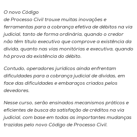
Museu
O novo Código
de Processo Civil trouxe muitas inovações e
Unoesc
ferramentas para a cobrança efetiva de débitos na via
Store
judicial, tanto de forma ordinária, quando o credor
não têm título executivo que comprove a existência da
dívida, quanto nas vias monitórias e executiva, quando
há prova da existência do débito.
Selecione
o idioma
Contudo, operadores jurídicos ainda enfrentam
dificuldades para a cobrança judicial de dívidas, em
face das dificuldades e embaraços criados pelos
A+
devedores.
A-
Nesse curso, serão ensinados mecanismos práticos e
eficientes de busca da satisfação de créditos na via
judicial, com base em todas as importantes mudanças
trazidas pelo novo Código de Processo Civil.