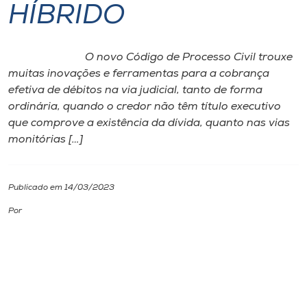
HÍBRIDO
I.nova
O novo Código de Processo Civil trouxe
Diplomados
muitas inovações e ferramentas para a cobrança
efetiva de débitos na via judicial, tanto de forma
ordinária, quando o credor não têm título executivo
Cultura
que comprove a existência da dívida, quanto nas vias
monitórias […]
CPA
Publicado em 14/03/2023
Biblioteca
Por
Editora
Rádio