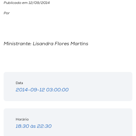
Publicado em 12/09/2014
I.nova
Por
Diplomados
Ministrante: Lisandra Flores Martins
Cultura
CPA
Data
Biblioteca
2014-09-12 03:00:00
Editora
Horário
Rádio
18:30 às 22:30