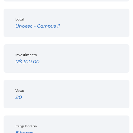
Museu
Local
Unoesc
Unoesc - Campus II
Store
Investimento
Selecione
o idioma
R$ 100,00
A+
Vagas
A-
20
Carga horária