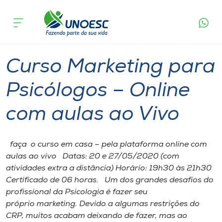
Página
O que
Curso Marketing para Psicólogos – Online
inicial
acontece
com aulas ao Vivo
Cursos
Chapecó
Onde estamos
Curso Marketing para
Pesquisa
Psicólogos – Online
com aulas ao Vivo
Atendimento ao Estudante
Portal de Ensino
faça o curso em casa – pela plataforma online com
aulas ao vivo Datas: 20 e 27/05/2020 (com
atividades extra a distância) Horário: 19h30 às 21h30
A
Certificado de 06 horas. Um dos grandes desafios do
Unoesc
profissional da Psicologia é fazer seu
próprio marketing. Devido a algumas restrições do
Internacionalização
CRP, muitos acabam deixando de fazer, mas ao