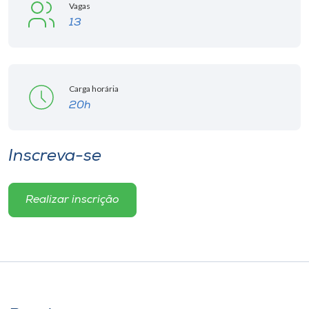
Museu
Vagas
13
Unoesc
Store
Carga horária
20h
Selecione
o idioma
Inscreva-se
Realizar inscrição
A+
A-