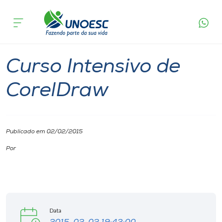
Página inicial
O que acontece
Curso Intensivo de CorelDraw
Cursos
Pinhalzinho
Onde estamos
Curso Intensivo de
Pesquisa
CorelDraw
Atendimento ao Estudante
Publicado em 02/02/2015
Portal de Ensino
Por
A
Unoesc
Data
Internacionalização