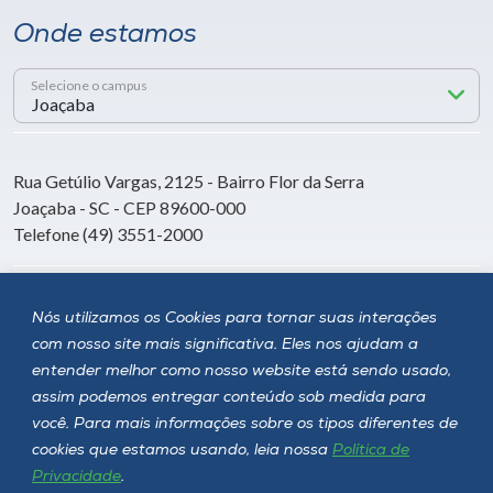
Onde estamos
Selecione o campus
Rua Getúlio Vargas, 2125 - Bairro Flor da Serra
Joaçaba - SC - CEP 89600-000
Telefone (49) 3551-2000
Siga a Unoesc
Nós utilizamos os Cookies para tornar suas interações
com nosso site mais significativa. Eles nos ajudam a
entender melhor como nosso website está sendo usado,
assim podemos entregar conteúdo sob medida para
você. Para mais informações sobre os tipos diferentes de
cookies que estamos usando, leia nossa
Política de
Privacidade
.