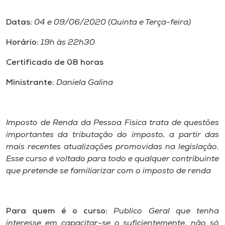
Museu
Datas:
04 e 09/06/2020 (Quinta e Terça-feira)
Unoesc
Horário:
19h às 22h30
Store
Certificado de 08 horas
Ministrante:
Daniela Galina
Selecione
o idioma
Imposto de Renda da Pessoa Física trata de questões
importantes da tributação do imposto, a partir das
mais recentes atualizações promovidas na legislação.
A+
Esse curso é voltado para todo e qualquer contribuinte
A-
que pretende se familiarizar com o imposto de renda
Para quem é o curso:
Publico Geral que tenha
interesse em capacitar-se o suficientemente, não só