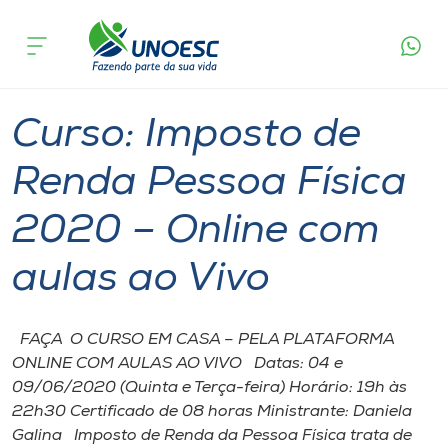
Página
O que
Curso: Imposto de Renda Pessoa Física 2020 –
inicial
acontece
Online com aulas ao Vivo
Cursos
Chapecó
Onde estamos
Curso: Imposto de
Pesquisa
Renda Pessoa Física
2020 – Online com
Atendimento ao Estudante
aulas ao Vivo
Portal de Ensino
FAÇA O CURSO EM CASA – PELA PLATAFORMA
A
ONLINE COM AULAS AO VIVO Datas: 04 e
Unoesc
09/06/2020 (Quinta e Terça-feira) Horário: 19h às
22h30 Certificado de 08 horas Ministrante: Daniela
Internacionalização
Galina Imposto de Renda da Pessoa Física trata de