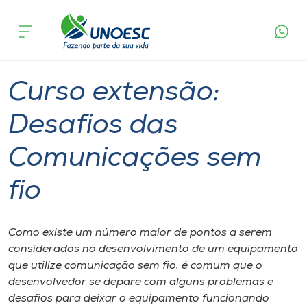
Página
O que
Curso extensão: Desafios das
inicial
acontece
Comunicações sem fio
Cursos
Joaçaba
Onde estamos
Curso extensão:
Pesquisa
Desafios das
Comunicações sem
Atendimento ao Estudante
fio
Portal de Ensino
Como existe um número maior de pontos a serem
A
considerados no desenvolvimento de um equipamento
Unoesc
que utilize comunicação sem fio, é comum que o
desenvolvedor se depare com alguns problemas e
Internacionalização
desafios para deixar o equipamento funcionando