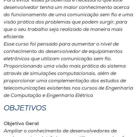
Para evitar esses problemas é necessário que este
Museu
desenvolvedor tenha um maior conhecimento acerca
do funcionamento de uma comunicação sem fio e uma
Unoesc
visão prática dos problemas que podem surgir, para
Store
que o seu trabalho seja realizado de maneira mais
eficiente.
Esse curso foi pensado para aumentar o nível de
conhecimento do desenvolvedor de equipamentos
Selecione
eletrônicos que utilizam comunicação sem fio.
o idioma
Proporcionando uma visão mais prática do sistema
através de simulações computacionais, além de
proporcionar uma complementação dos estudos de
telecomunicações existentes nos cursos de Engenharia
A+
de Computação e Engenharia Elétrica
A-
OBJETIVOS
Objetivo Geral
Ampliar o conhecimento de desenvolvedores de