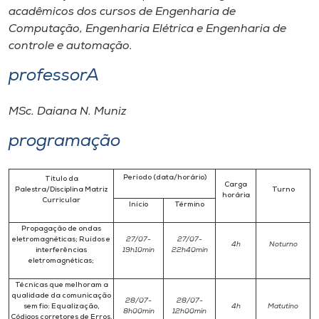
acadêmicos dos cursos de Engenharia de
Computação, Engenharia Elétrica e Engenharia de
controle e automação.
professorA
MSc. Daiana N. Muniz
programação
Período (data/horário)
Título da
Carga
Palestra/Disciplina Matriz
Turno
horária
Curricular
Início
Término
Propagação de ondas
eletromagnéticas; Ruídos e
27/07-
27/07-
4h
Noturno
interferências
19h10min
22h40min
eletromagnéticas;
Técnicas que melhoram a
qualidade da comunicação
28/07-
28/07-
sem fio: Equalização,
4h
Matutino
8h00min
12h00min
Códigos corretores de Erros,