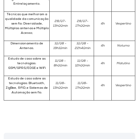
Entrelaçamento.
Técnicas que melhoram a
qualidade da comunicação
28/07-
28/07-
sem fio: Diversidade,
4h
Vespertino
13h00min
17h00min
Múltiplas antenas e Múltiplo
Acesso;
Dimensionamento de
10/08 -
10/08 -
4h
Noturno
Antenas.
19h10min
22h40min
Estudo de caso sobre as
11/08 -
11/08 -
tecnologias:
4h
Matutino
8h00min
12h00min
GSM/GPRS/EDGE e WiFi
Estudo de caso sobre as
tecnologias: Bluetooth,
11/08-
11/08-
4h
Vespertino
ZigBee, RFID, e Sistemas de
13h00min
17h00min
Automação sem fio.