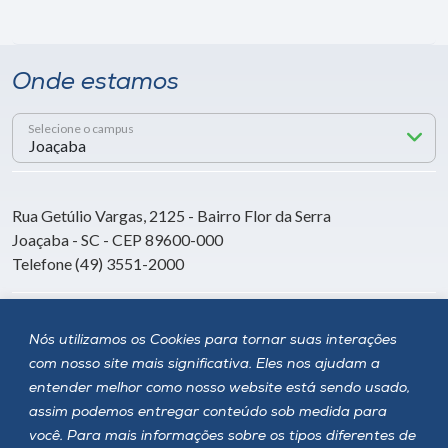
Onde estamos
Selecione o campus
Rua Getúlio Vargas, 2125 - Bairro Flor da Serra
Joaçaba - SC - CEP 89600-000
Telefone (49) 3551-2000
Siga a Unoesc
Nós utilizamos os Cookies para tornar suas interações
com nosso site mais significativa. Eles nos ajudam a
entender melhor como nosso website está sendo usado,
assim podemos entregar conteúdo sob medida para
você. Para mais informações sobre os tipos diferentes de