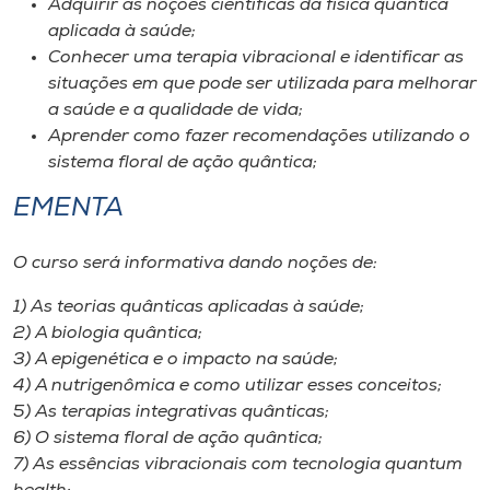
Adquirir as noções científicas da física quântica
Museu
aplicada à saúde;
Conhecer uma terapia vibracional e identificar as
Unoesc
situações em que pode ser utilizada para melhorar
Store
a saúde e a qualidade de vida;
Aprender como fazer recomendações utilizando o
sistema floral de ação quântica;
EMENTA
Selecione
o idioma
O curso será informativa dando noções de:
1) As teorias quânticas aplicadas à saúde;
A+
2) A biologia quântica;
A-
3) A epigenética e o impacto na saúde;
4) A nutrigenômica e como utilizar esses conceitos;
5) As terapias integrativas quânticas;
6) O sistema floral de ação quântica;
7) As essências vibracionais com tecnologia quantum