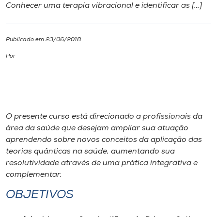
Conhecer uma terapia vibracional e identificar as […]
I.nova
Publicado em 23/06/2018
Diplomados
Por
Cultura
CPA
O presente curso está direcionado a profissionais da
área da saúde que desejam ampliar sua atuação
Biblioteca
aprendendo sobre novos conceitos da aplicação das
teorias quânticas na saúde, aumentando sua
resolutividade através de uma prática integrativa e
Editora
complementar.
Rádio
OBJETIVOS