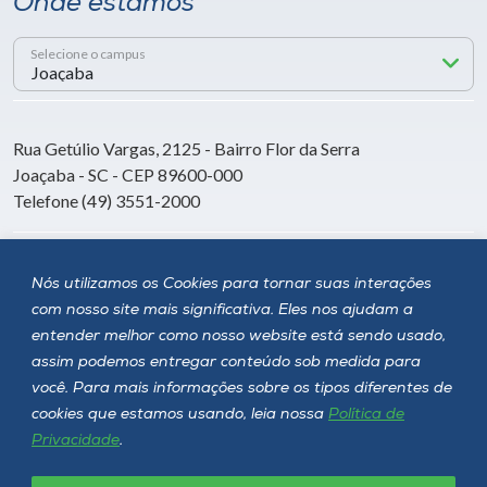
Onde estamos
Selecione o campus
Rua Getúlio Vargas, 2125 - Bairro Flor da Serra
Joaçaba - SC - CEP 89600-000
Telefone (49) 3551-2000
Siga a Unoesc
Nós utilizamos os Cookies para tornar suas interações
com nosso site mais significativa. Eles nos ajudam a
entender melhor como nosso website está sendo usado,
assim podemos entregar conteúdo sob medida para
você. Para mais informações sobre os tipos diferentes de
cookies que estamos usando, leia nossa
Política de
Privacidade
.