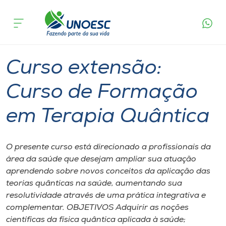
Página
O que
Curso extensão: Curso de Formação em
inicial
acontece
Terapia Quântica
Cursos
Campos Novos
Onde estamos
Curso extensão:
Pesquisa
Curso de Formação
em Terapia Quântica
Atendimento ao Estudante
Portal de Ensino
O presente curso está direcionado a profissionais da
área da saúde que desejam ampliar sua atuação
aprendendo sobre novos conceitos da aplicação das
A
teorias quânticas na saúde, aumentando sua
Unoesc
resolutividade através de uma prática integrativa e
complementar. OBJETIVOS Adquirir as noções
Internacionalização
científicas da física quântica aplicada à saúde;