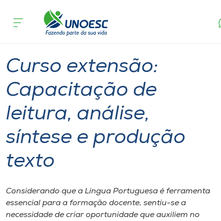
Página
O que
Curso extensão: Capacitação de leitura, anális
inicial
acontece
síntese e produção texto
Cursos
Capinzal
Onde estamos
Curso extensão:
Pesquisa
Capacitação de
leitura, análise,
Atendimento ao Estudante
síntese e produção
Portal de Ensino
texto
A
Unoesc
Considerando que a Língua Portuguesa é ferramenta
essencial para a formação docente, sentiu-se a
Internacionalização
necessidade de criar oportunidade que auxiliem no