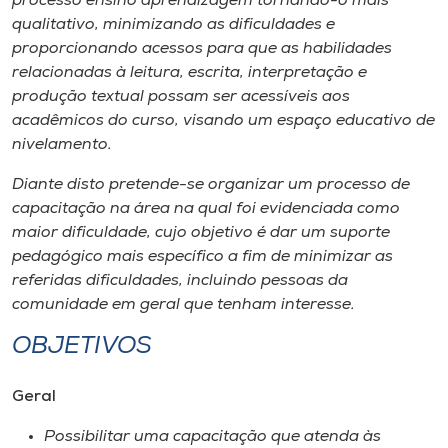
processo ensino aprendizagem tornando-o mais
Museu
qualitativo, minimizando as dificuldades e
proporcionando acessos para que as habilidades
Unoesc
relacionadas à leitura, escrita, interpretação e
Store
produção textual possam ser acessíveis aos
acadêmicos do curso, visando um espaço educativo de
nivelamento.
Diante disto pretende-se organizar um processo de
Selecione
o idioma
capacitação na área na qual foi evidenciada como
maior dificuldade, cujo objetivo é dar um suporte
pedagógico mais específico a fim de minimizar as
referidas dificuldades, incluindo pessoas da
A+
comunidade em geral que tenham interesse.
A-
OBJETIVOS
Geral
Possibilitar uma capacitação que atenda às