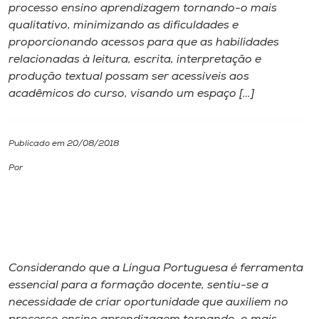
processo ensino aprendizagem tornando-o mais
qualitativo, minimizando as dificuldades e
I.nova
proporcionando acessos para que as habilidades
relacionadas à leitura, escrita, interpretação e
Diplomados
produção textual possam ser acessíveis aos
acadêmicos do curso, visando um espaço […]
Cultura
Publicado em 20/08/2018
CPA
Por
Biblioteca
Editora
Considerando que a Língua Portuguesa é ferramenta
Rádio
essencial para a formação docente, sentiu-se a
necessidade de criar oportunidade que auxiliem no