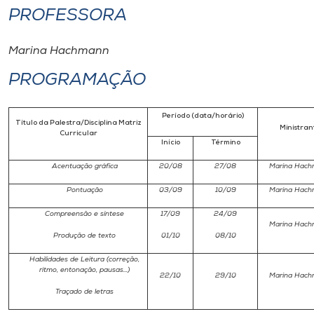
PROFESSORA
Marina Hachmann
PROGRAMAÇÃO
Período (data/horário)
Título da Palestra/Disciplina Matriz
Ministran
Curricular
Início
Término
Acentuação gráfica
20/08
27/08
Marina Hac
Pontuação
03/09
10/09
Marina Hac
Compreensão e síntese
17/09
24/09
Marina Hac
Produção de texto
01/10
08/10
Habilidades de Leitura (correção,
ritmo, entonação, pausas...)
22/10
29/10
Marina Hac
Traçado de letras