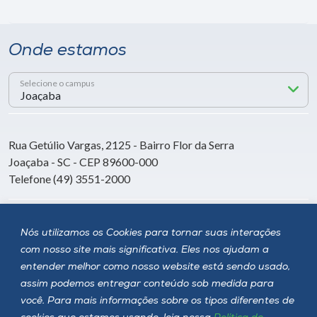
Onde estamos
Selecione o campus
Rua Getúlio Vargas, 2125 - Bairro Flor da Serra
Joaçaba - SC - CEP 89600-000
Telefone (49) 3551-2000
Siga a Unoesc
Nós utilizamos os Cookies para tornar suas interações
com nosso site mais significativa. Eles nos ajudam a
entender melhor como nosso website está sendo usado,
assim podemos entregar conteúdo sob medida para
você. Para mais informações sobre os tipos diferentes de