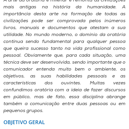
A arte da oratória é milenar e remonta às civilizações
Museu
mais antigas na história da humanidade. A
importância desta arte na formação de todas as
Unoesc
civilizações pode ser comprovada pelos inúmeros
Store
livros, manuais e documentos que atestam a sua
utilidade. No mundo moderno, o domínio da oratória
continua sendo fundamental para qualquer pessoa
que queira sucesso tanto na vida profissional como
Selecione
pessoal. Obviamente que, para cada situação, uma
o idioma
técnica deve ser desenvolvida, sendo importante que o
comunicador entenda muito bem o ambiente, os
objetivos, as suas habilidades pessoais e as
características dos ouvintes. Muitas vezes
A+
confundimos oratória com a ideia de fazer discursos
A-
em público, mas de fato, essa disciplina abrange
também a comunicação entre duas pessoas ou em
pequenos grupos.
OBJETIVO GERAL