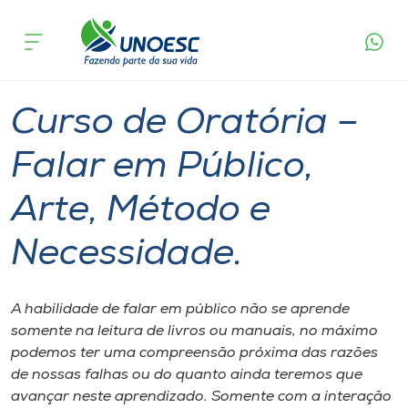
Página
O que
Curso de Oratória – Falar em Público, Arte,
inicial
acontece
Método e Necessidade.
Cursos
Chapecó
Onde estamos
Curso de Oratória –
Pesquisa
Falar em Público,
Arte, Método e
Atendimento ao Estudante
Necessidade.
Portal de Ensino
A habilidade de falar em público não se aprende
A
somente na leitura de livros ou manuais, no máximo
Unoesc
podemos ter uma compreensão próxima das razões
de nossas falhas ou do quanto ainda teremos que
Internacionalização
avançar neste aprendizado. Somente com a interação