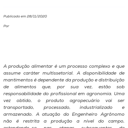
I.nova
Publicado em 28/11/2020
Por
Diplomados
Cultura
CPA
A produção alimentar é um processo complexo e que
assume caráter multissetorial. A disponibilidade de
Biblioteca
mantimentos é dependente da produção e distribuição
de alimentos que, por sua vez, estão sob
responsabilidade do profissional em agronomia. Uma
Editora
vez obtido, o produto agropecuário vai ser
transportado, processado, industrializado e
Rádio
armazenado. A atuação do Engenheiro Agrônomo
não é restrita a produção a nível do campo,