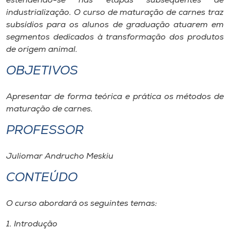
estendendo-se nas etapas subsequentes de
Museu
industrialização. O curso de maturação de carnes traz
subsídios para os alunos de graduação atuarem em
Unoesc
segmentos dedicados à transformação dos produtos
Store
de origem animal.
OBJETIVOS
Apresentar de forma teórica e prática os métodos de
Selecione
o idioma
maturação de carnes.
PROFESSOR
A+
Juliomar Andrucho Meskiu
A-
CONTEÚDO
O curso abordará os seguintes temas:
1. Introdução