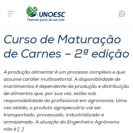
Página
O que
Curso de Maturação de Carnes – 2ª
inicial
acontece
edição
Cursos
Campos Novos
Onde estamos
Curso de Maturação
Pesquisa
de Carnes – 2ª edição
Atendimento ao Estudante
A produção alimentar é um processo complexo e que
assume caráter multissetorial. A disponibilidade de
Portal de Ensino
mantimentos é dependente da produção e distribuição
de alimentos que, por sua vez, estão sob
responsabilidade do profissional em agronomia. Uma
A
vez obtido, o produto agropecuário vai ser
Unoesc
transportado, processado, industrializado e
armazenado. A atuação do Engenheiro Agrônomo
Internacionalização
não é […]