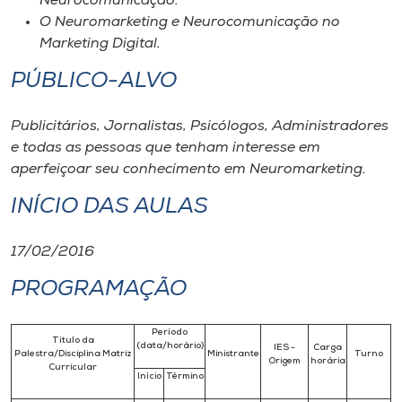
Neurocomunicação.
O Neuromarketing e Neurocomunicação no
Marketing Digital.
PÚBLICO-ALVO
Publicitários, Jornalistas, Psicólogos, Administradores
e todas as pessoas que tenham interesse em
aperfeiçoar seu conhecimento em Neuromarketing.
INÍCIO DAS AULAS
17/02/2016
PROGRAMAÇÃO
Período
Título da
(data/horário)
IES -
Carga
Palestra/Disciplina Matriz
Ministrante
Turno
Origem
horária
Curricular
Início
Término