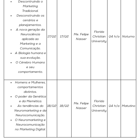
Descontruindo o
Marketing
Tradicional.
Desconstruindo os
cenários e
planejamentos.
A nova geração da
Florida
Neurociência
Me. Felipe
17/02
17/02
Christian
04 h/a
Noturno
aplicada ao
Nasser
University
Marketing e a
Comunicação.
A Biologia humana e
sua evolução.
O Cérebro Humano
e seu
comportamento.
Homens e Mulheres,
comportamentos
distintos.
O poder da Genética
e da Memética.
Florida
Me. Felipe
As tendências do
18/02
18/02
Christian
04 h/a
Matutino
Nasser
Neuromarketing e da
University
Neurocomunicação.
O Neuromarketing e
Neurocomunicação
no Marketing Digital.