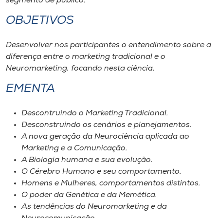
segmento de público.
Museu
OBJETIVOS
Unoesc
Desenvolver nos participantes o entendimento sobre a
Store
diferença entre o marketing tradicional e o
Neuromarketing, focando nesta ciência.
EMENTA
Selecione
o idioma
Descontruindo o Marketing Tradicional.
Desconstruindo os cenários e planejamentos.
A nova geração da Neurociência aplicada ao
A+
Marketing e a Comunicação.
A-
A Biologia humana e sua evolução.
O Cérebro Humano e seu comportamento.
Homens e Mulheres, comportamentos distintos.
O poder da Genética e da Memética.
As tendências do Neuromarketing e da