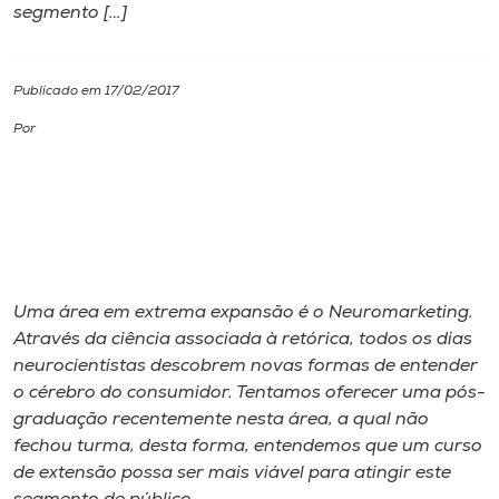
segmento […]
I.nova
Publicado em 17/02/2017
Diplomados
Por
Cultura
CPA
Biblioteca
Uma área em extrema expansão é o Neuromarketing.
Através da ciência associada à retórica, todos os dias
neurocientistas descobrem novas formas de entender
Editora
o cérebro do consumidor. Tentamos oferecer uma pós-
graduação recentemente nesta área, a qual não
Rádio
fechou turma, desta forma, entendemos que um curso
de extensão possa ser mais viável para atingir este