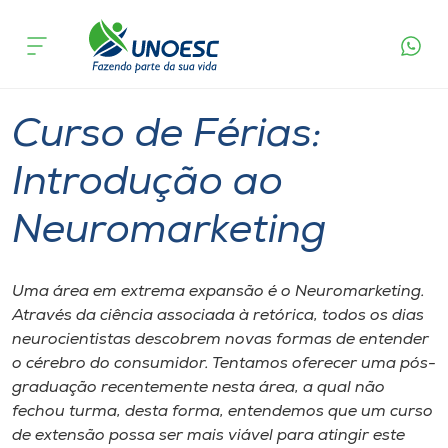
Página
O que
Curso de Férias: Introdução ao
inicial
acontece
Neuromarketing
Cursos
Joaçaba
Onde estamos
Curso de Férias:
Pesquisa
Introdução ao
Neuromarketing
Atendimento ao Estudante
Portal de Ensino
Uma área em extrema expansão é o Neuromarketing.
Através da ciência associada à retórica, todos os dias
neurocientistas descobrem novas formas de entender
A
o cérebro do consumidor. Tentamos oferecer uma pós-
Unoesc
graduação recentemente nesta área, a qual não
fechou turma, desta forma, entendemos que um curso
Internacionalização
de extensão possa ser mais viável para atingir este