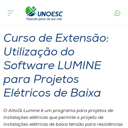
Página
O que
Curso de Extensão: Utilização do Software
inicial
acontece
LUMINE para Projetos Elétricos de Baixa
Cursos
Joaçaba
Onde estamos
Curso de Extensão:
Pesquisa
Utilização do
Software LUMINE
Atendimento ao Estudante
para Projetos
Portal de Ensino
Elétricos de Baixa
A
Unoesc
O AltoQi Lumine é um programa para projetos de
instalações elétricas que permite o projeto de
Internacionalização
instalações elétricas de baixa tensão para resistências