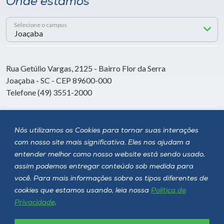
Onde estamos
Selecione o campus
Rua Getúlio Vargas, 2125 - Bairro Flor da Serra
Joaçaba - SC - CEP 89600-000
Telefone (49) 3551-2000
Siga a Unoesc
Nós utilizamos os Cookies para tornar suas interações
com nosso site mais significativa. Eles nos ajudam a
entender melhor como nosso website está sendo usado,
assim podemos entregar conteúdo sob medida para
você. Para mais informações sobre os tipos diferentes de
cookies que estamos usando, leia nossa
Política de
Privacidade
.