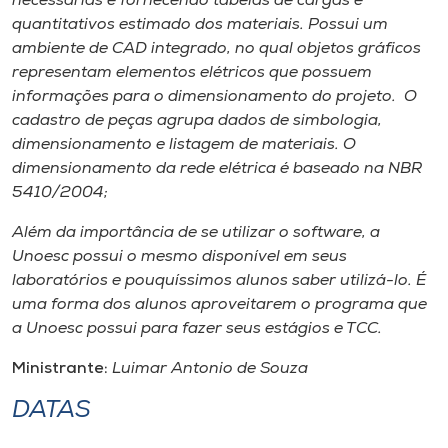
necessárias e fornecendo tabelas de cargas e
Museu
quantitativos estimado dos materiais. Possui um
ambiente de CAD integrado, no qual objetos gráficos
Unoesc
representam elementos elétricos que possuem
Store
informações para o dimensionamento do projeto. O
cadastro de peças agrupa dados de simbologia,
dimensionamento e listagem de materiais. O
dimensionamento da rede elétrica é baseado na NBR
Selecione
5410/2004;
o idioma
Além da importância de se utilizar o software, a
Unoesc possui o mesmo disponível em seus
laboratórios e pouquíssimos alunos saber utilizá-lo. É
A+
uma forma dos alunos aproveitarem o programa que
A-
a Unoesc possui para fazer seus estágios e TCC.
Ministrante:
Luimar Antonio de Souza
DATAS