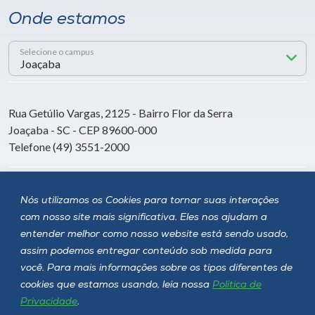
Onde estamos
Selecione o campus
Rua Getúlio Vargas, 2125 - Bairro Flor da Serra
Joaçaba - SC - CEP 89600-000
Telefone (49) 3551-2000
Siga a Unoesc
Nós utilizamos os Cookies para tornar suas interações
com nosso site mais significativa. Eles nos ajudam a
entender melhor como nosso website está sendo usado,
assim podemos entregar conteúdo sob medida para
você. Para mais informações sobre os tipos diferentes de
cookies que estamos usando, leia nossa
Política de
Privacidade
.