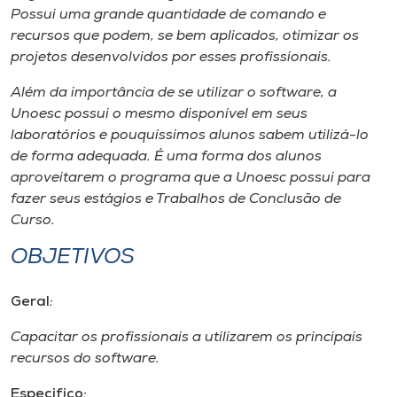
Museu
Possui uma grande quantidade de comando e
recursos que podem, se bem aplicados, otimizar os
projetos desenvolvidos por esses profissionais.
Unoesc
Store
Além da importância de se utilizar o software, a
Unoesc possui o mesmo disponível em seus
laboratórios e pouquíssimos alunos sabem utilizá-lo
de forma adequada. É uma forma dos alunos
Selecione
aproveitarem o programa que a Unoesc possui para
o idioma
fazer seus estágios e Trabalhos de Conclusão de
Curso.
OBJETIVOS
A+
A-
Geral
:
Capacitar os profissionais a utilizarem os principais
recursos do software.
Especifico
: