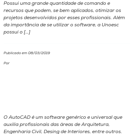
Possui uma grande quantidade de comando e
recursos que podem, se bem aplicados, otimizar os
I.nova
projetos desenvolvidos por esses profissionais. Além
da importância de se utilizar o software, a Unoesc
Diplomados
possui o […]
Cultura
Publicado em 08/03/2019
Por
CPA
Biblioteca
Editora
O AutoCAD é um software genérico e universal que
Rádio
auxilia profissionais das áreas de Arquitetura,
Engenharia Civil, Desing de Interiores, entre outros.