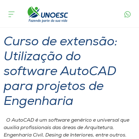
Página
O que
Curso de extensão: Utilização do software
inicial
acontece
AutoCAD para projetos de Engenharia
Cursos
Joaçaba
Onde estamos
Curso de extensão:
Pesquisa
Utilização do
software AutoCAD
Atendimento ao Estudante
para projetos de
Portal de Ensino
Engenharia
A
Unoesc
O AutoCAD é um software genérico e universal que
auxilia profissionais das áreas de Arquitetura,
Internacionalização
Engenharia Civil, Desing de Interiores, entre outros.