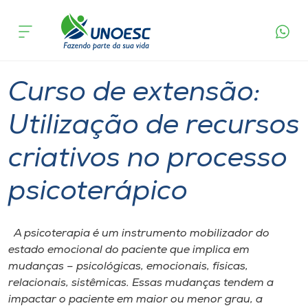
Página
O que
Curso de extensão: Utilização de recursos
inicial
acontece
criativos no processo psicoterápico
Cursos
Joaçaba
Onde estamos
Curso de extensão:
Pesquisa
Utilização de recursos
criativos no processo
Atendimento ao Estudante
psicoterápico
Portal de Ensino
A psicoterapia é um instrumento mobilizador do
A
estado emocional do paciente que implica em
Unoesc
mudanças – psicológicas, emocionais, físicas,
relacionais, sistêmicas. Essas mudanças tendem a
Internacionalização
impactar o paciente em maior ou menor grau, a