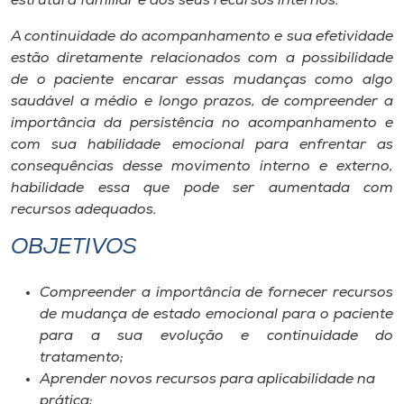
estrutura familiar e dos seus recursos internos.
Museu
A continuidade do acompanhamento e sua efetividade
estão diretamente relacionados com a possibilidade
Unoesc
de o paciente encarar essas mudanças como algo
Store
saudável a médio e longo prazos, de compreender a
importância da persistência no acompanhamento e
com sua habilidade emocional para enfrentar as
consequências desse movimento interno e externo,
Selecione
o idioma
habilidade essa que pode ser aumentada com
recursos adequados.
OBJETIVOS
A+
A-
Compreender a importância de fornecer recursos
de mudança de estado emocional para o paciente
para a sua evolução e continuidade do
tratamento;
Aprender novos recursos para aplicabilidade na
prática;