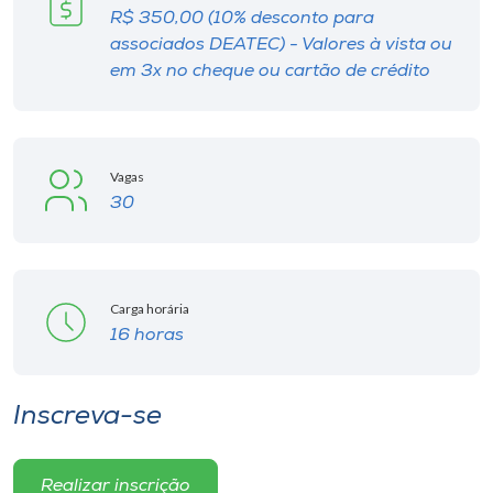
Museu
R$ 350,00 (10% desconto para
associados DEATEC) - Valores à vista ou
em 3x no cheque ou cartão de crédito
Unoesc
Store
Vagas
30
Selecione
o idioma
Carga horária
A+
16 horas
A-
Inscreva-se
Realizar inscrição