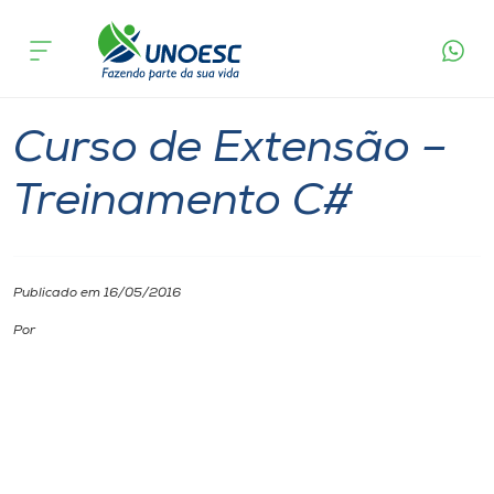
Página inicial
O que acontece
Curso de Extensão – Treinamento C#
Cursos
Chapecó
Onde estamos
Curso de Extensão –
Pesquisa
Treinamento C#
Atendimento ao Estudante
Publicado em 16/05/2016
Portal de Ensino
Por
A
Unoesc
Internacionalização