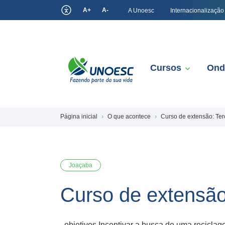
A+
A-
A Unoesc
Internacionalização
Cursos
Ond
Página inicial
O que acontece
Curso de extensão: Ter
Joaçaba
Curso de extensão
objetivos Incentivar a busca de uma reciclag