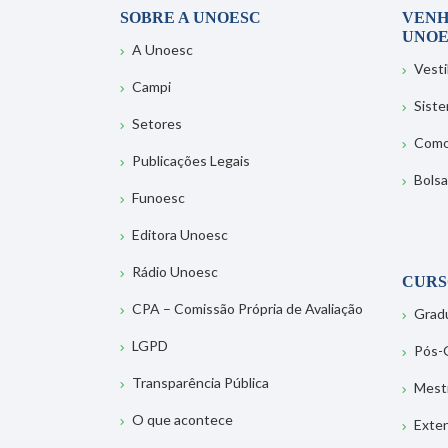
SOBRE A UNOESC
VENH
UNOE
A Unoesc
Vesti
Campi
Sist
Setores
Como
Publicações Legais
Bolsa
Funoesc
Editora Unoesc
Rádio Unoesc
CURS
CPA – Comissão Própria de Avaliação
Grad
LGPD
Pós-
Transparência Pública
Mest
O que acontece
Exte