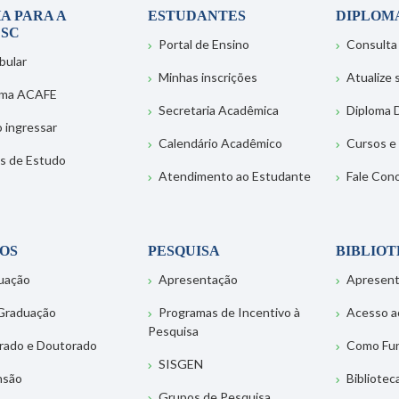
A PARA A
ESTUDANTES
DIPLOM
SC
Portal de Ensino
Consulta
bular
Minhas inscrições
Atualize
ema ACAFE
Secretaria Acadêmica
Diploma D
 ingressar
Calendário Acadêmico
Cursos e
s de Estudo
Atendimento ao Estudante
Fale Con
OS
PESQUISA
BIBLIO
uação
Apresentação
Apresen
Graduação
Programas de Incentivo à
Acesso a
Pesquisa
rado e Doutorado
Como Fu
SISGEN
nsão
Bibliotec
Grupos de Pesquisa