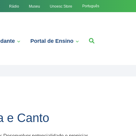
Português
Rádio
Museu
Unoesc Store
udante
Portal de Ensino
a e Canto
; Desenvolver potencialidade e propiciar