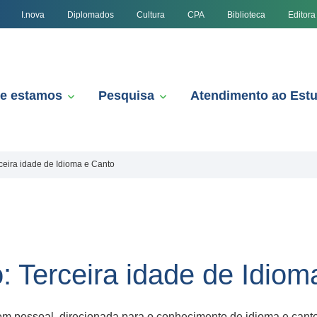
I.nova
Diplomados
Cultura
CPA
Biblioteca
Editora
e estamos
Pesquisa
Atendimento ao Est
ceira idade de Idioma e Canto
: Terceira idade de Idiom
em pessoal direcionada para o conhecimento de idioma e canto