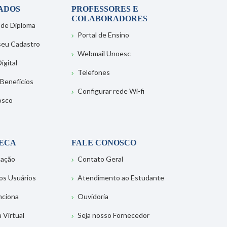
ADOS
PROFESSORES E
COLABORADORES
 de Diploma
Portal de Ensino
 seu Cadastro
Webmail Unoesc
igital
Telefones
 Benefícios
Configurar rede Wi-fi
osco
TECA
FALE CONOSCO
tação
Contato Geral
os Usuários
Atendimento ao Estudante
nciona
Ouvidoria
a Virtual
Seja nosso Fornecedor