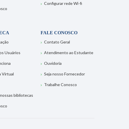
Configurar rede Wi-fi
osco
TECA
FALE CONOSCO
tação
Contato Geral
os Usuários
Atendimento ao Estudante
nciona
Ouvidoria
a Virtual
Seja nosso Fornecedor
Trabalhe Conosco
nossas bibliotecas
osco