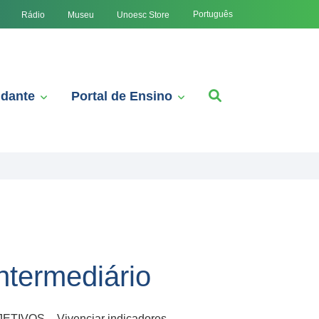
Português
Rádio
Museu
Unoesc Store
udante
Portal de Ensino
ntermediário
JETIVOS – Vivenciar indicadores