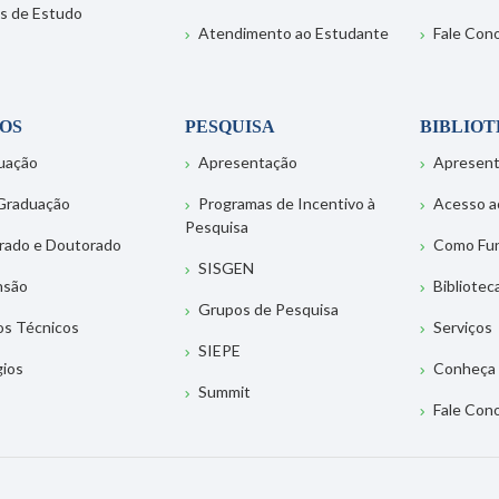
s de Estudo
Atendimento ao Estudante
Fale Con
OS
PESQUISA
BIBLIO
uação
Apresentação
Apresen
Graduação
Programas de Incentivo à
Acesso a
Pesquisa
rado e Doutorado
Como Fu
SISGEN
nsão
Bibliotec
Grupos de Pesquisa
os Técnicos
Serviços
SIEPE
gios
Conheça 
Summit
Fale Con