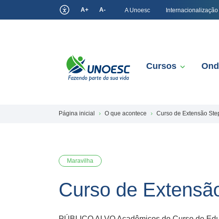
A+
A-
A Unoesc
Internacionalização
Cursos
Ond
Página inicial
O que acontece
Curso de Extensão Step
Maravilha
Curso de Extensão
PÚBLICO ALVO Acadêmicos do Curso de Educaç