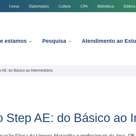
I.nova
Diplomados
Cultura
CPA
Biblioteca
Editora
e estamos
Pesquisa
Atendimento ao Est
 AE: do Básico ao Intermediário
 Step AE: do Básico ao I
ão Física da Unoesc Maravilha e profissionais da área. OB