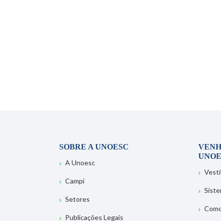
SOBRE A UNOESC
VENH
UNOE
A Unoesc
Vesti
Campi
Sist
Setores
Como
Publicações Legais