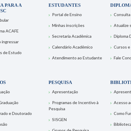
A PARA A
ESTUDANTES
DIPLOM
SC
Portal de Ensino
Consulta
bular
Minhas inscrições
Atualize
ema ACAFE
Secretaria Acadêmica
Diploma D
 ingressar
Calendário Acadêmico
Cursos e
s de Estudo
Atendimento ao Estudante
Fale Con
OS
PESQUISA
BIBLIO
uação
Apresentação
Apresen
Graduação
Programas de Incentivo à
Acesso a
Pesquisa
rado e Doutorado
Como Fu
SISGEN
nsão
Bibliotec
Grupos de Pesquisa