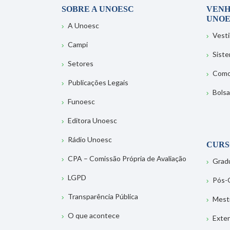
SOBRE A UNOESC
VENH
UNOE
A Unoesc
Vesti
Campi
Sist
Setores
Como
Publicações Legais
Bolsa
Funoesc
Editora Unoesc
Rádio Unoesc
CURS
CPA – Comissão Própria de Avaliação
Grad
LGPD
Pós-
Transparência Pública
Mest
O que acontece
Exte