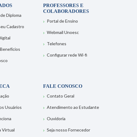
ADOS
PROFESSORES E
COLABORADORES
 de Diploma
Portal de Ensino
 seu Cadastro
Webmail Unoesc
igital
Telefones
 Benefícios
Configurar rede Wi-fi
osco
TECA
FALE CONOSCO
tação
Contato Geral
os Usuários
Atendimento ao Estudante
nciona
Ouvidoria
a Virtual
Seja nosso Fornecedor