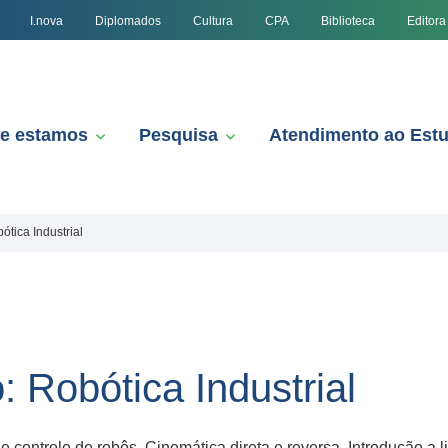
I.nova
Diplomados
Cultura
CPA
Biblioteca
Editora
e estamos
Pesquisa
Atendimento ao Est
tica Industrial
 Robótica Industrial
e controle de robôs. Cinemática direta e reversa. Introdução