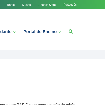
Português
Rádio
Museu
Unoesc Store
udante
Portal de Ensino
 a linguagem RAPID para programação de robôs