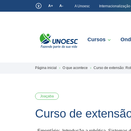
A+
A-
A Unoesc
Internacionalização
Cursos
Ond
Página inicial
O que acontece
Curso de extensão: Robó
Joaçaba
Curso de extensão:
Ementário: Introdução a robótica. Sistemas d