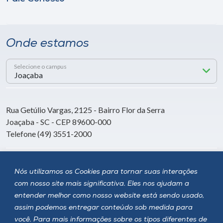
Onde estamos
Selecione o campus
Rua Getúlio Vargas, 2125 - Bairro Flor da Serra
Joaçaba - SC - CEP 89600-000
Telefone (49) 3551-2000
Siga a Unoesc
Nós utilizamos os Cookies para tornar suas interações
com nosso site mais significativa. Eles nos ajudam a
entender melhor como nosso website está sendo usado,
assim podemos entregar conteúdo sob medida para
você. Para mais informações sobre os tipos diferentes de