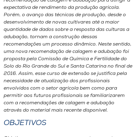
recomendação de calagem e adubação para atingir a
Museu
expectativa de rendimento da produção agrícola.
Porém, o avanço das técnicas de produção, desde o
Unoesc
desenvolvimento de novas cultivares até a maior
Store
quantidade de dados sobre a resposta das culturas a
adubação, tornam a construção dessas
recomendações um processo dinâmico. Neste sentido,
uma nova recomendação de calagem e adubação foi
Selecione
proposta pela Comissão de Química e Fertilidade do
o idioma
Solo do Rio Grande do Sul e Santa Catarina no final de
2016. Assim, esse curso de extensão se justifica pela
necessidade de atualização dos profissionais
envolvidos com o setor agrícola bem como para
A+
permitir aos futuros profissionais se familiarizarem
A-
com a recomendações de calagem e adubação
através do material mais recente disponível.
OBJETIVOS