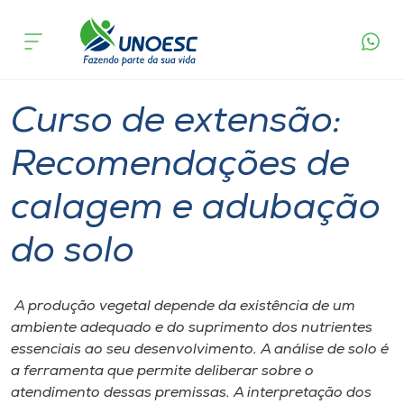
Página
O que
Curso de extensão: Recomendações de
inicial
acontece
calagem e adubação do solo
Cursos
Joaçaba
Onde estamos
Curso de extensão:
Pesquisa
Recomendações de
calagem e adubação
Atendimento ao Estudante
do solo
Portal de Ensino
​ A produção vegetal depende da existência de um
A
ambiente adequado e do suprimento dos nutrientes
Unoesc
essenciais ao seu desenvolvimento. A análise de solo é
a ferramenta que permite deliberar sobre o
Internacionalização
atendimento dessas premissas. A interpretação dos