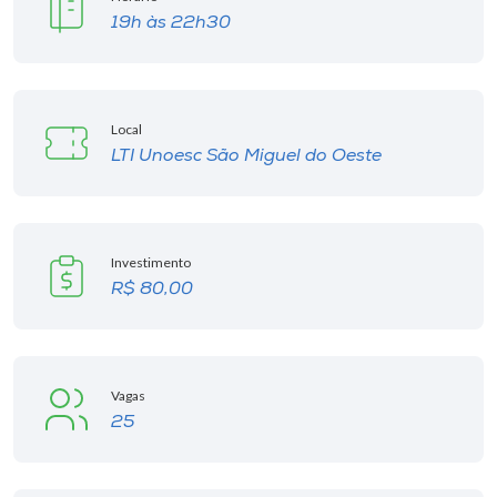
Museu
19h às 22h30
Unoesc
Store
Local
LTI Unoesc São Miguel do Oeste
Selecione
o idioma
Investimento
R$ 80,00
A+
A-
Vagas
25