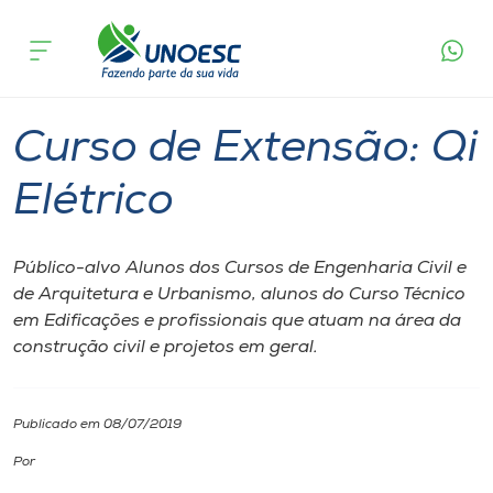
Página inicial
O que acontece
Curso de Extensão: Qi Elétrico
Cursos
São Miguel do Oeste
Onde estamos
Curso de Extensão: Qi
Pesquisa
Elétrico
Atendimento ao Estudante
Público-alvo Alunos dos Cursos de Engenharia Civil e
de Arquitetura e Urbanismo, alunos do Curso Técnico
Portal de Ensino
em Edificações e profissionais que atuam na área da
construção civil e projetos em geral.
A
Unoesc
Publicado em 08/07/2019
Por
Internacionalização