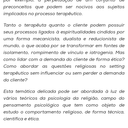
por exemplo, a perpetuação de um conjunto de
Museu
preconceitos que podem ser nocivos aos sujeitos
implicados no processo terapêutico.
Unoesc
Tanto o terapêuta quanto o cliente podem possuir
Store
seus processos ligados à espiritualidades cindidos por
uma forma mecanicista, dualista e reducionista de
mundo, o que acaba por se transformar em fontes de
isolamento, rompimento de vínculo e iatrogenia. Mas
Selecione
o idioma
como lidar com a demanda do cliente de forma ética?
Como abordar as questões religiosas no setting
terapêutico sem influenciar ou sem perder a demanda
do cliente?
A+
A-
Esta temática delicada pode ser abordada à luz de
vários teóricos da psicologia da religião, campo do
pensamento psicológico que tem como objeto de
estudo o comportamento religioso, de forma técnica,
científica e ética.