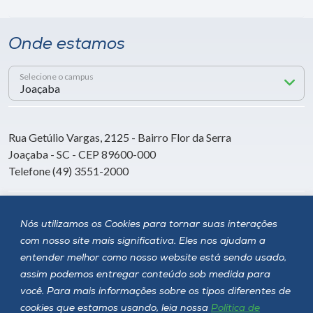
Onde estamos
Selecione o campus
Rua Getúlio Vargas, 2125 - Bairro Flor da Serra
Joaçaba - SC - CEP 89600-000
Telefone (49) 3551-2000
Siga a Unoesc
Nós utilizamos os Cookies para tornar suas interações
com nosso site mais significativa. Eles nos ajudam a
entender melhor como nosso website está sendo usado,
assim podemos entregar conteúdo sob medida para
você. Para mais informações sobre os tipos diferentes de
cookies que estamos usando, leia nossa
Política de