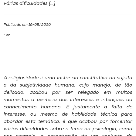
várias dificuldades […]
I.nova
Publicado em 19/05/2020
Diplomados
Por
Cultura
CPA
A religiosidade é uma instância constitutiva do sujeito
Biblioteca
e da subjetividade humana, cujo manejo, de tão
delicado, acabou por ser relegado em muitos
momentos à periferia dos interesses e intenções do
Editora
conhecimento humano. E justamente a falta de
interesse, ou mesmo de habilidade técnica para
Rádio
abordar esta temática, é que acabou por fomentar
várias dificuldades sobre o tema na psicologia, como