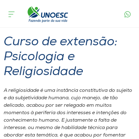
Página
O que
Curso de extensão: Psicologia e
inicial
acontece
Religiosidade
Cursos
Joaçaba
Onde estamos
Curso de extensão:
Pesquisa
Psicologia e
Religiosidade
Atendimento ao Estudante
Portal de Ensino
A religiosidade é uma instância constitutiva do sujeito
e da subjetividade humana, cujo manejo, de tão
delicado, acabou por ser relegado em muitos
A
momentos à periferia dos interesses e intenções do
Unoesc
conhecimento humano. E justamente a falta de
interesse, ou mesmo de habilidade técnica para
Internacionalização
abordar esta temática, é que acabou por fomentar