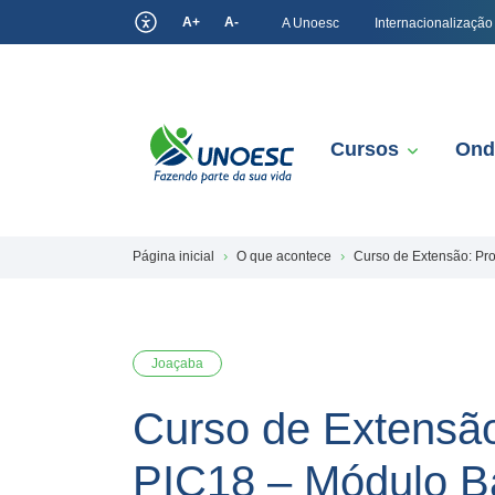
A+
A-
A Unoesc
Internacionalização
Cursos
Ond
Página inicial
O que acontece
Curso de Extensão: Pr
Joaçaba
Curso de Extensão
PIC18 – Módulo B