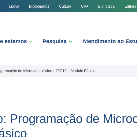
I.nova
Diplomados
Cultura
CPA
Biblioteca
Editora
e estamos
Pesquisa
Atendimento ao Est
ogramação de Microcontroladores PIC18 – Módulo Básico
: Programação de Microc
ásico