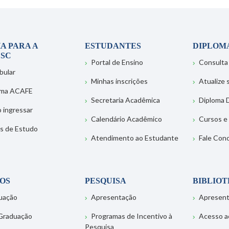
A PARA A
ESTUDANTES
DIPLOM
SC
Portal de Ensino
Consulta
bular
Minhas inscrições
Atualize
ema ACAFE
Secretaria Acadêmica
Diploma D
 ingressar
Calendário Acadêmico
Cursos e
s de Estudo
Atendimento ao Estudante
Fale Con
OS
PESQUISA
BIBLIO
uação
Apresentação
Apresen
Graduação
Programas de Incentivo à
Acesso a
Pesquisa