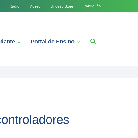
Português
Rádio
Museu
Unoesc Store
udante
Portal de Ensino
ontroladores