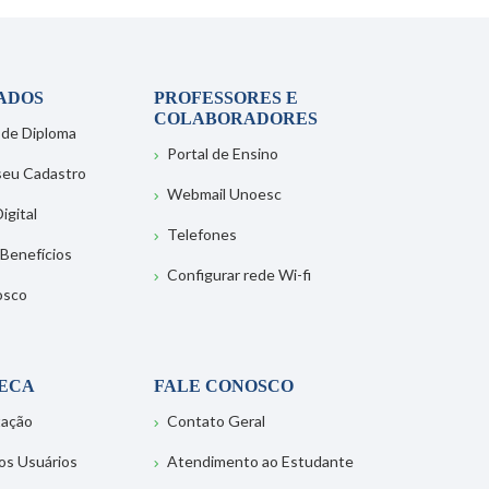
ADOS
PROFESSORES E
COLABORADORES
 de Diploma
Portal de Ensino
 seu Cadastro
Webmail Unoesc
igital
Telefones
 Benefícios
Configurar rede Wi-fi
osco
TECA
FALE CONOSCO
tação
Contato Geral
os Usuários
Atendimento ao Estudante