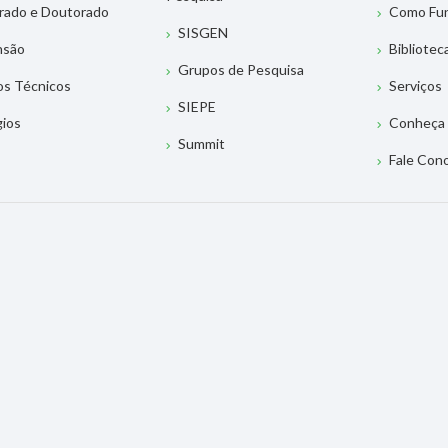
rado e Doutorado
Como Fu
SISGEN
nsão
Bibliotec
Grupos de Pesquisa
os Técnicos
Serviços
SIEPE
gios
Conheça 
Summit
Fale Con