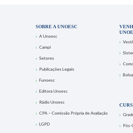
SOBRE A UNOESC
VENH
UNOE
A Unoesc
Vesti
Campi
Sist
Setores
Como
Publicações Legais
Bolsa
Funoesc
Editora Unoesc
Rádio Unoesc
CURS
CPA – Comissão Própria de Avaliação
Grad
LGPD
Pós-