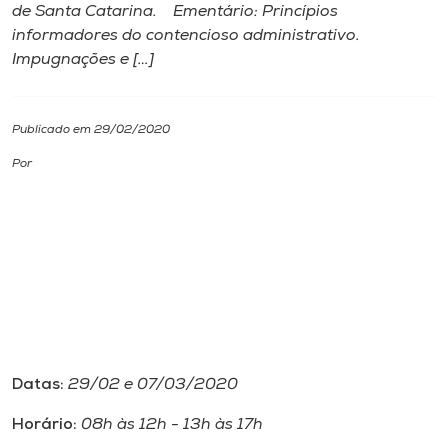
de Santa Catarina. Ementário: Princípios
informadores do contencioso administrativo.
I.nova
Impugnações e […]
Diplomados
Publicado em 29/02/2020
Cultura
Por
CPA
Biblioteca
Editora
Datas:
29/02 e 07/03/2020
Rádio
Horário:
08h às 12h - 13h às 17h