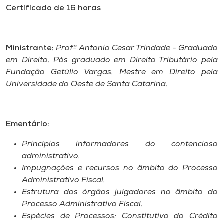
Museu
Certificado de 16 horas
Unoesc
Store
Ministrante:
Profº Antonio Cesar Trindade
- Graduado
em Direito. Pós graduado em Direito Tributário pela
Fundação Getúlio Vargas. Mestre em Direito pela
Universidade do Oeste de Santa Catarina.
Selecione
o idioma
Ementário:
Princípios informadores do contencioso
A+
administrativo.
A-
Impugnações e recursos no âmbito do Processo
Administrativo Fiscal.
Estrutura dos órgãos julgadores no âmbito do
Processo Administrativo Fiscal.
Espécies de Processos: Constitutivo do Crédito