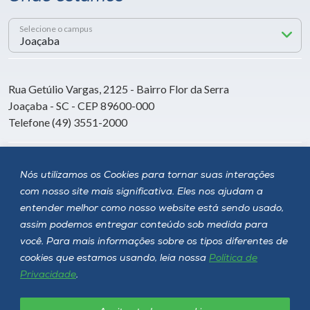
Selecione o campus
Rua Getúlio Vargas, 2125 - Bairro Flor da Serra
Joaçaba - SC - CEP 89600-000
Telefone (49) 3551-2000
Siga a Unoesc
Nós utilizamos os Cookies para tornar suas interações
com nosso site mais significativa. Eles nos ajudam a
entender melhor como nosso website está sendo usado,
assim podemos entregar conteúdo sob medida para
você. Para mais informações sobre os tipos diferentes de
cookies que estamos usando, leia nossa
Política de
Privacidade
.