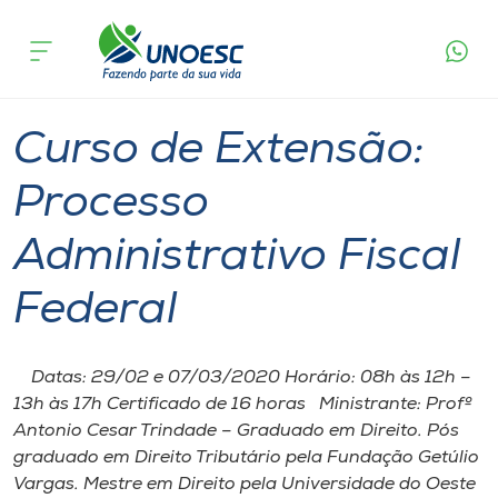
Página
O que
Curso de Extensão: Processo
inicial
acontece
Administrativo Fiscal Federal
Cursos
Chapecó
Onde estamos
Curso de Extensão:
Pesquisa
Processo
Administrativo Fiscal
Atendimento ao Estudante
Federal
Portal de Ensino
Datas: 29/02 e 07/03/2020 Horário: 08h às 12h –
A
13h às 17h Certificado de 16 horas Ministrante: Profº
Unoesc
Antonio Cesar Trindade – Graduado em Direito. Pós
graduado em Direito Tributário pela Fundação Getúlio
Internacionalização
Vargas. Mestre em Direito pela Universidade do Oeste