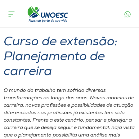
Página
O que
Curso de extensão: Planejamento de
inicial
acontece
carreira
Cursos
Joaçaba
Onde estamos
Curso de extensão:
Pesquisa
Planejamento de
carreira
Atendimento ao Estudante
Portal de Ensino
O mundo do trabalho tem sofrido diversas
transformações ao longo dos anos. Novos modelos de
carreira, novas profissões e possibilidades de atuação
A
diferenciadas nas profissões já existentes tem sido
Unoesc
constantes. Frente a este cenário, pensar e planejar a
carreira que se deseja seguir é fundamental, haja vista
Internacionalização
que o planejamento possibilita uma análise mais