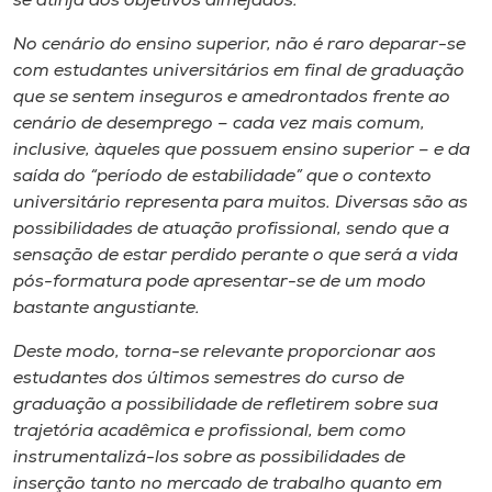
se atinja aos objetivos almejados.
Museu
No cenário do ensino superior, não é raro deparar-se
com estudantes universitários em final de graduação
Unoesc
que se sentem inseguros e amedrontados frente ao
Store
cenário de desemprego – cada vez mais comum,
inclusive, àqueles que possuem ensino superior – e da
saída do “período de estabilidade” que o contexto
universitário representa para muitos. Diversas são as
Selecione
o idioma
possibilidades de atuação profissional, sendo que a
sensação de estar perdido perante o que será a vida
pós-formatura pode apresentar-se de um modo
bastante angustiante.
A+
A-
Deste modo, torna-se relevante proporcionar aos
estudantes dos últimos semestres do curso de
graduação a possibilidade de refletirem sobre sua
trajetória acadêmica e profissional, bem como
instrumentalizá-los sobre as possibilidades de
inserção tanto no mercado de trabalho quanto em