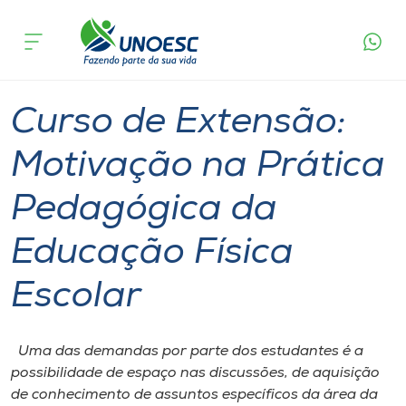
Página
O que
Curso de Extensão: Motivação na Prática
inicial
acontece
Pedagógica da Educação Física Escolar
Cursos
Joaçaba
Onde estamos
Curso de Extensão:
Pesquisa
Motivação na Prática
Pedagógica da
Atendimento ao Estudante
Educação Física
Portal de Ensino
Escolar
A
Unoesc
Uma das demandas por parte dos estudantes é a
possibilidade de espaço nas discussões, de aquisição
Internacionalização
de conhecimento de assuntos específicos da área da