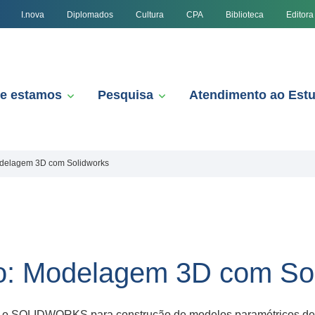
I.nova
Diplomados
Cultura
CPA
Biblioteca
Editora
e estamos
Pesquisa
Atendimento ao Est
odelagem 3D com Solidworks
o: Modelagem 3D com So
zar o SOLIDWORKS para construção de modelos paramétricos d