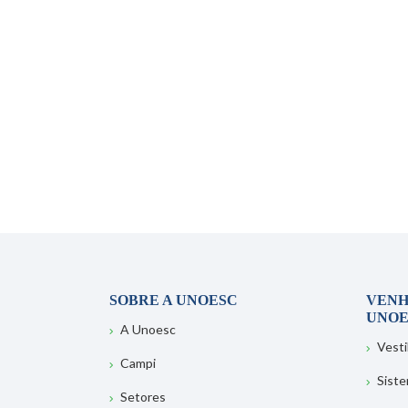
SOBRE A UNOESC
VENH
UNOE
A Unoesc
Vesti
Campi
Sist
Setores