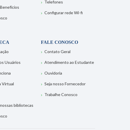
Telefones
 Benefícios
Configurar rede Wi-fi
osco
TECA
FALE CONOSCO
tação
Contato Geral
os Usuários
Atendimento ao Estudante
nciona
Ouvidoria
a Virtual
Seja nosso Fornecedor
Trabalhe Conosco
nossas bibliotecas
osco