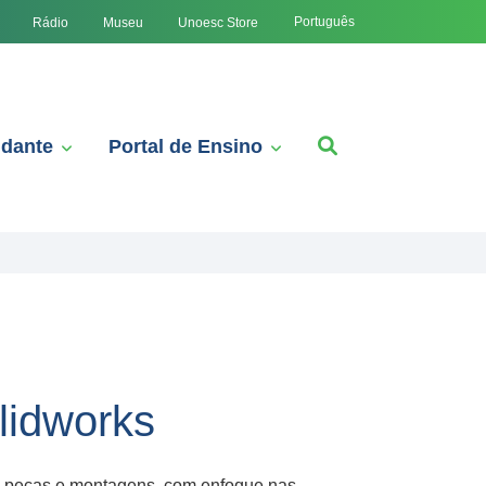
Português
Rádio
Museu
Unoesc Store
udante
Portal de Ensino
lidworks
e peças e montagens, com enfoque nas