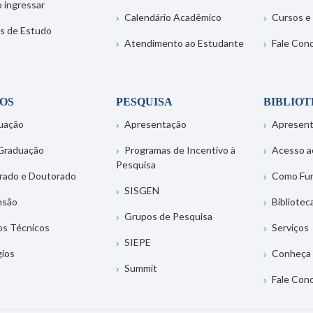
 ingressar
Calendário Acadêmico
Cursos e
s de Estudo
Atendimento ao Estudante
Fale Con
OS
PESQUISA
BIBLIO
uação
Apresentação
Apresen
Graduação
Programas de Incentivo à
Acesso a
Pesquisa
rado e Doutorado
Como Fu
SISGEN
nsão
Bibliotec
Grupos de Pesquisa
os Técnicos
Serviços
SIEPE
gios
Conheça 
Summit
Fale Con