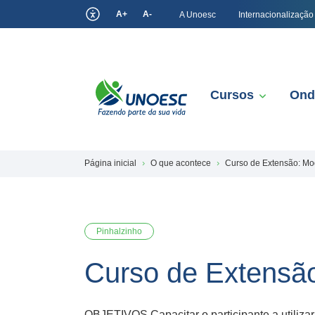
A+
A-
A Unoesc
Internacionalização
Cursos
Ond
Página inicial
O que acontece
Curso de Extensão: M
Pinhalzinho
Curso de Extensã
OBJETIVOS Capacitar o participante a utili