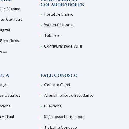
COLABORADORES
 de Diploma
Portal de Ensino
 seu Cadastro
Webmail Unoesc
igital
Telefones
 Benefícios
Configurar rede Wi-fi
osco
TECA
FALE CONOSCO
tação
Contato Geral
os Usuários
Atendimento ao Estudante
nciona
Ouvidoria
a Virtual
Seja nosso Fornecedor
Trabalhe Conosco