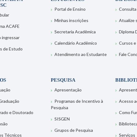
SC
Portal de Ensino
Consulta
bular
Minhas inscrições
Atualize
ema ACAFE
Secretaria Acadêmica
Diploma D
 ingressar
Calendário Acadêmico
Cursos e
s de Estudo
Atendimento ao Estudante
Fale Con
OS
PESQUISA
BIBLIO
uação
Apresentação
Apresen
Graduação
Programas de Incentivo à
Acesso a
Pesquisa
rado e Doutorado
Como Fu
SISGEN
nsão
Bibliotec
Grupos de Pesquisa
os Técnicos
Serviços