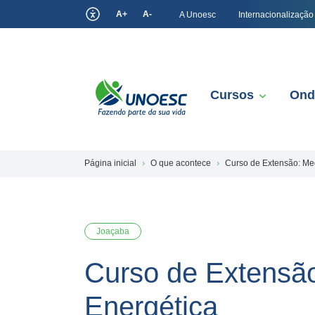
A+
A-
A Unoesc
Internacionalização
Cursos
Ond
Página inicial
O que acontece
Curso de Extensão: Med
Joaçaba
Curso de Extensão
Energética