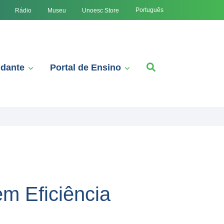
Português
Rádio
Museu
Unoesc Store
udante
Portal de Ensino
m Eficiência