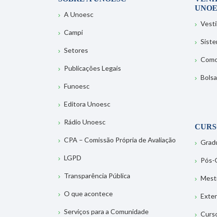
UNOE
A Unoesc
Vesti
Campi
Sist
Setores
Como
Publicações Legais
Bolsa
Funoesc
Editora Unoesc
Rádio Unoesc
CURS
CPA – Comissão Própria de Avaliação
Grad
LGPD
Pós-
Transparência Pública
Mest
O que acontece
Exte
Serviços para a Comunidade
Curs