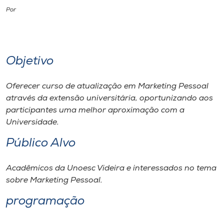
Por
I.nova
Diplomados
Objetivo
Cultura
Oferecer curso de atualização em Marketing Pessoal
através da extensão universitária, oportunizando aos
CPA
participantes uma melhor aproximação com a
Universidade.
Biblioteca
Público Alvo
Acadêmicos da Unoesc Videira e interessados no tema
Editora
sobre Marketing Pessoal.
Rádio
programação