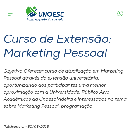
Página
O que
Curso de Extensão: Marketing
inicial
acontece
Pessoal
Cursos
Videira
Onde estamos
Curso de Extensão:
Pesquisa
Marketing Pessoal
Atendimento ao Estudante
Objetivo Oferecer curso de atualização em Marketing
Pessoal através da extensão universitária,
Portal de Ensino
oportunizando aos participantes uma melhor
aproximação com a Universidade. Público Alvo
Acadêmicos da Unoesc Videira e interessados no tema
A
sobre Marketing Pessoal. programação
Unoesc
Internacionalização
Publicado em 30/08/2016