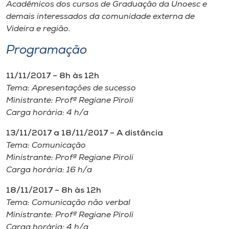
Museu
Acadêmicos dos cursos de Graduação da Unoesc e
demais interessados da comunidade externa de
Videira e região.
Unoesc
Store
Programação
11/11/2017 – 8h às 12h
Tema: Apresentações de sucesso
Selecione
Ministrante: Profª Regiane Piroli
o idioma
Carga horária: 4 h/a
13/11/2017 a 18/11/2017 – A distância
Tema: Comunicação
A+
Ministrante: Profª Regiane Piroli
A-
Carga horária: 16 h/a
18/11/2017 – 8h às 12h
Tema: Comunicação não verbal
Ministrante: Profª Regiane Piroli
Carga horária: 4 h/a