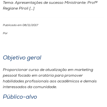
Tema: Apresentações de sucesso Ministrante: Profª
Regiane Piroli […]
I.nova
Diplomados
Publicado em 08/11/2017
Por
Cultura
CPA
Objetivo geral
Biblioteca
Proporcionar curso de atualização em marketing
pessoal focado em oratória para promover
Editora
habilidades profissionais aos acadêmicos e demais
interessados da comunidade.
Rádio
Público-alvo