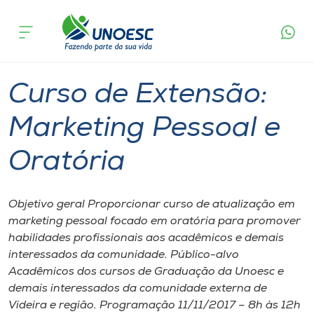
Página
O que
Curso de Extensão: Marketing Pessoal e
inicial
acontece
Oratória
Cursos
Videira
Onde estamos
Curso de Extensão:
Pesquisa
Marketing Pessoal e
Oratória
Atendimento ao Estudante
Portal de Ensino
Objetivo geral Proporcionar curso de atualização em
marketing pessoal focado em oratória para promover
habilidades profissionais aos acadêmicos e demais
A
interessados da comunidade. Público-alvo
Unoesc
Acadêmicos dos cursos de Graduação da Unoesc e
demais interessados da comunidade externa de
Internacionalização
Videira e região. Programação 11/11/2017 – 8h às 12h